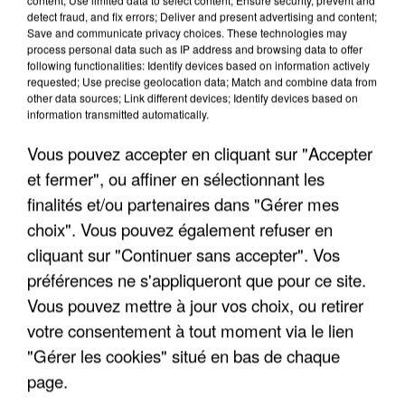
detect fraud, and fix errors; Deliver and present advertising and content;
Save and communicate privacy choices. These technologies may
process personal data such as IP address and browsing data to offer
following functionalities: Identify devices based on information actively
requested; Use precise geolocation data; Match and combine data from
other data sources; Link different devices; Identify devices based on
information transmitted automatically.
Vous pouvez accepter en cliquant sur "Accepter
et fermer", ou affiner en sélectionnant les
finalités et/ou partenaires dans "Gérer mes
choix". Vous pouvez également refuser en
6 août 2026
cliquant sur "Continuer sans accepter". Vos
Gabriel Attal et Raphaël Glucksmann visés par des
ingérences...
préférences ne s'appliqueront que pour ce site.
Sollicité, Sébastien Lecornu annonce un "travail
Vous pouvez mettre à jour vos choix, ou retirer
commun" avec les partis à la rentrée.
votre consentement à tout moment via le lien
"Gérer les cookies" situé en bas de chaque
page.