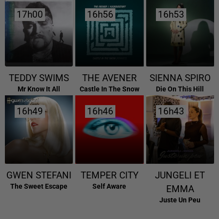
17h00
17h00
16h56
16h56
16h53
16h53
TEDDY SWIMS
THE AVENER
SIENNA SPIRO
Mr Know It All
Castle In The Snow
Die On This Hill
16h49
16h49
16h46
16h46
16h43
16h43
GWEN STEFANI
TEMPER CITY
JUNGELI ET
The Sweet Escape
Self Aware
EMMA
Juste Un Peu