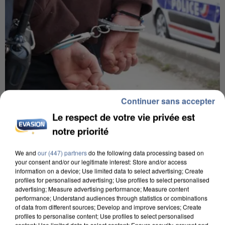
Continuer sans accepter
Le respect de votre vie privée est
7 août 2026
notre priorité
Un second cadre de la DZ Mafia interpellé en
Algérie
We and
our (447) partners
do the following data processing based on
Un cofondateur du réseau avait été interpellé
your consent and/or our legitimate interest: Store and/or access
quelques jours plus tôt.
information on a device; Use limited data to select advertising; Create
profiles for personalised advertising; Use profiles to select personalised
advertising; Measure advertising performance; Measure content
performance; Understand audiences through statistics or combinations
of data from different sources; Develop and improve services; Create
profiles to personalise content; Use profiles to select personalised
content; Use limited data to select content; Ensure security, prevent and