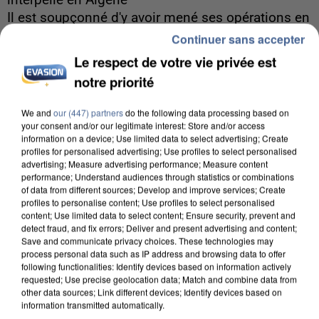
interpellé en Algérie
Il est soupçonné d'y avoir mené ses opérations en
France.
Continuer sans accepter
Le respect de votre vie privée est
notre priorité
We and
our (447) partners
do the following data processing based on
your consent and/or our legitimate interest: Store and/or access
information on a device; Use limited data to select advertising; Create
profiles for personalised advertising; Use profiles to select personalised
advertising; Measure advertising performance; Measure content
performance; Understand audiences through statistics or combinations
of data from different sources; Develop and improve services; Create
profiles to personalise content; Use profiles to select personalised
content; Use limited data to select content; Ensure security, prevent and
detect fraud, and fix errors; Deliver and present advertising and content;
Save and communicate privacy choices. These technologies may
process personal data such as IP address and browsing data to offer
following functionalities: Identify devices based on information actively
requested; Use precise geolocation data; Match and combine data from
other data sources; Link different devices; Identify devices based on
5 août 2026
information transmitted automatically.
Une enquête ouverte à Marseille après la