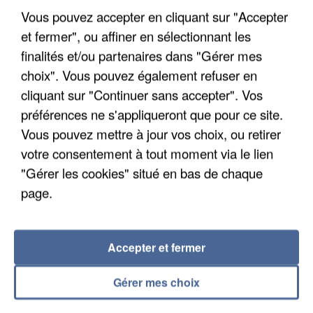
découverte d’un enfant de...
Vous pouvez accepter en cliquant sur "Accepter
Trois personnes ont été placées en garde à vue.
et fermer", ou affiner en sélectionnant les
finalités et/ou partenaires dans "Gérer mes
choix". Vous pouvez également refuser en
cliquant sur "Continuer sans accepter". Vos
préférences ne s'appliqueront que pour ce site.
Vous pouvez mettre à jour vos choix, ou retirer
votre consentement à tout moment via le lien
"Gérer les cookies" situé en bas de chaque
page.
Accepter et fermer
Gérer mes choix
4 août 2026
Le gouvernement et l’Ademe publient une carte