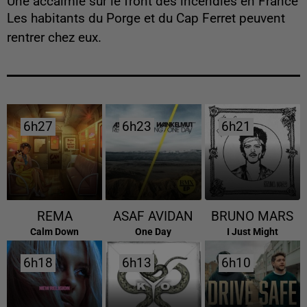
Une accalmie sur le front des incendies en France
Les habitants du Porge et du Cap Ferret peuvent
rentrer chez eux.
6h27
6h27
6h23
6h23
6h21
6h21
REMA
ASAF AVIDAN
BRUNO MARS
Calm Down
One Day
I Just Might
6h18
6h18
6h13
6h13
6h10
6h10