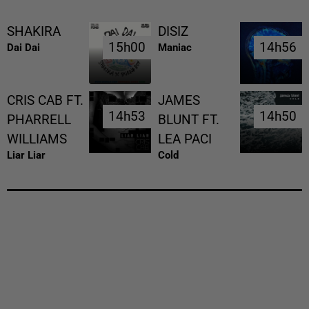
SHAKIRA
DISIZ
15h00
15h00
14h56
14h56
Dai Dai
Maniac
CRIS CAB FT.
JAMES
14h53
14h53
14h50
14h50
PHARRELL
BLUNT FT.
WILLIAMS
LEA PACI
Liar Liar
Cold