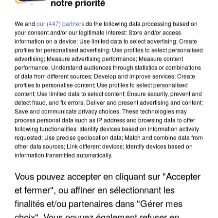
notre priorité
MAFIA INTERPELLÉ EN ALGÉRIE
We and
our (447) partners
do the following data processing based on
your consent and/or our legitimate interest: Store and/or access
information on a device; Use limited data to select advertising; Create
profiles for personalised advertising; Use profiles to select personalised
advertising; Measure advertising performance; Measure content
performance; Understand audiences through statistics or combinations
of data from different sources; Develop and improve services; Create
profiles to personalise content; Use profiles to select personalised
content; Use limited data to select content; Ensure security, prevent and
detect fraud, and fix errors; Deliver and present advertising and content;
Save and communicate privacy choices. These technologies may
process personal data such as IP address and browsing data to offer
following functionalities: Identify devices based on information actively
requested; Use precise geolocation data; Match and combine data from
other data sources; Link different devices; Identify devices based on
information transmitted automatically.
Vous pouvez accepter en cliquant sur "Accepter
UN SECOND CADRE DE LA DZ MAFIA
et fermer", ou affiner en sélectionnant les
INTERPELLÉ EN ALGÉRIE
finalités et/ou partenaires dans "Gérer mes
choix". Vous pouvez également refuser en