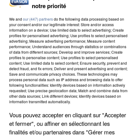
notre priorité
INCENDIES : L’ÎLE-DE-FRANCE LANCE UN ÉLAN
DE SOLIDARITÉ AVEC LES...
We and
our (447) partners
do the following data processing based on
your consent and/or our legitimate interest: Store and/or access
information on a device; Use limited data to select advertising; Create
profiles for personalised advertising; Use profiles to select personalised
advertising; Measure advertising performance; Measure content
performance; Understand audiences through statistics or combinations
of data from different sources; Develop and improve services; Create
profiles to personalise content; Use profiles to select personalised
content; Use limited data to select content; Ensure security, prevent and
detect fraud, and fix errors; Deliver and present advertising and content;
Save and communicate privacy choices. These technologies may
process personal data such as IP address and browsing data to offer
following functionalities: Identify devices based on information actively
requested; Use precise geolocation data; Match and combine data from
other data sources; Link different devices; Identify devices based on
information transmitted automatically.
Vous pouvez accepter en cliquant sur "Accepter
et fermer", ou affiner en sélectionnant les
APRÈS TOUTES CES CANICULES, LES REFUGES
DE FAUNE SAUVAGE SONT...
finalités et/ou partenaires dans "Gérer mes