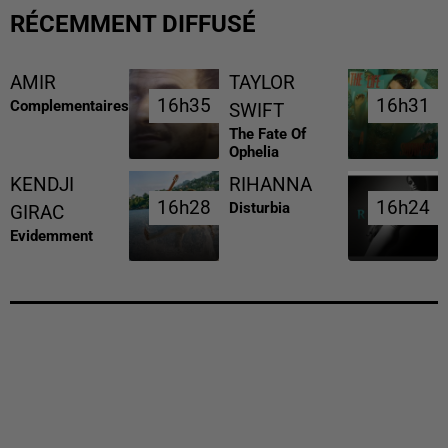
RÉCEMMENT DIFFUSÉ
AMIR
TAYLOR
16h35
16h35
16h31
16h31
Complementaires
SWIFT
The Fate Of
Ophelia
KENDJI
RIHANNA
16h28
16h28
16h24
16h24
Disturbia
GIRAC
Evidemment