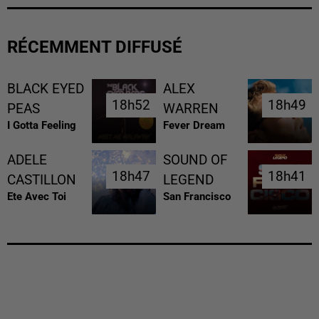
RÉCEMMENT DIFFUSÉ
BLACK EYED
ALEX
18h52
18h52
18h49
18h49
PEAS
WARREN
I Gotta Feeling
Fever Dream
ADELE
SOUND OF
18h47
18h47
18h41
18h41
CASTILLON
LEGEND
Ete Avec Toi
San Francisco