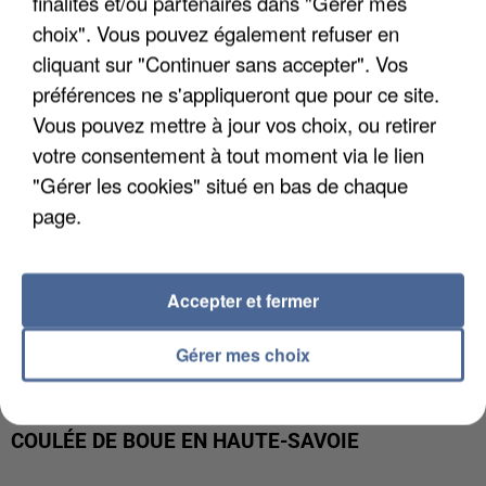
finalités et/ou partenaires dans "Gérer mes
INTERPELLÉ EN ALGÉRIE
choix". Vous pouvez également refuser en
cliquant sur "Continuer sans accepter". Vos
préférences ne s'appliqueront que pour ce site.
Vous pouvez mettre à jour vos choix, ou retirer
votre consentement à tout moment via le lien
"Gérer les cookies" situé en bas de chaque
page.
Accepter et fermer
Gérer mes choix
UNE TOURISTE DE L’OISE EMPORTÉE PAR UNE
COULÉE DE BOUE EN HAUTE-SAVOIE