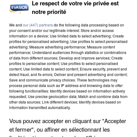
Le respect de votre vie privée est
notre priorité
L’UN DES FONDATEURS SUPPOSÉS DE LA DZ
We and
our (447) partners
do the following data processing based on
MAFIA INTERPELLÉ EN ALGÉRIE
your consent and/or our legitimate interest: Store and/or access
information on a device; Use limited data to select advertising; Create
profiles for personalised advertising; Use profiles to select personalised
advertising; Measure advertising performance; Measure content
performance; Understand audiences through statistics or combinations
of data from different sources; Develop and improve services; Create
profiles to personalise content; Use profiles to select personalised
content; Use limited data to select content; Ensure security, prevent and
detect fraud, and fix errors; Deliver and present advertising and content;
Save and communicate privacy choices. These technologies may
process personal data such as IP address and browsing data to offer
following functionalities: Identify devices based on information actively
requested; Use precise geolocation data; Match and combine data from
other data sources; Link different devices; Identify devices based on
information transmitted automatically.
Vous pouvez accepter en cliquant sur "Accepter
et fermer", ou affiner en sélectionnant les
UN SECOND CADRE DE LA DZ MAFIA