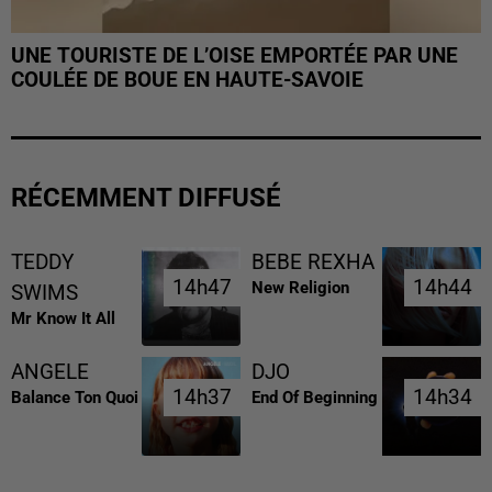
UNE TOURISTE DE L’OISE EMPORTÉE PAR UNE
COULÉE DE BOUE EN HAUTE-SAVOIE
RÉCEMMENT DIFFUSÉ
TEDDY
BEBE REXHA
14h47
14h47
14h44
14h44
New Religion
SWIMS
Mr Know It All
ANGELE
DJO
14h37
14h37
14h34
14h34
Balance Ton Quoi
End Of Beginning