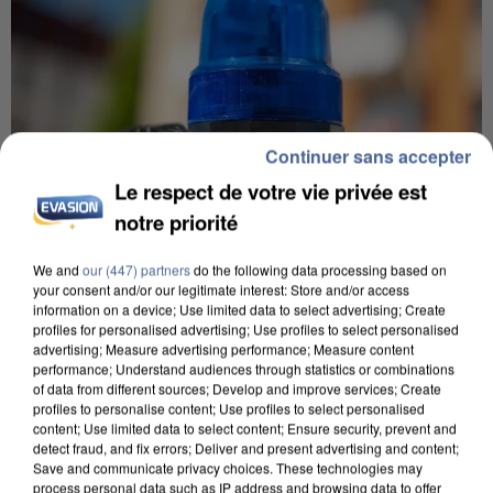
Continuer sans accepter
Le respect de votre vie privée est
notre priorité
IL TUE SON FILS ET ENVOIE DES PHOTOS À SON
We and
our (447) partners
do the following data processing based on
EX-COMPAGNE À NICE
your consent and/or our legitimate interest: Store and/or access
information on a device; Use limited data to select advertising; Create
profiles for personalised advertising; Use profiles to select personalised
advertising; Measure advertising performance; Measure content
performance; Understand audiences through statistics or combinations
of data from different sources; Develop and improve services; Create
profiles to personalise content; Use profiles to select personalised
content; Use limited data to select content; Ensure security, prevent and
detect fraud, and fix errors; Deliver and present advertising and content;
Save and communicate privacy choices. These technologies may
process personal data such as IP address and browsing data to offer