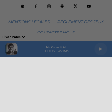
MENTIONS LEGALES
RÈGLEMENT DES JEUX
CONTACTEZ NOUS
Live :
PARIS
VOTRE PUBLICITÉ SUR EVASION
GROUPE HPI
Mr Know It All
TEDDY SWIMS
Plan du site
Archives
2026
2025
2024
2023
2022