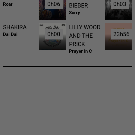
0h06
0h06
0h03
0h03
Roar
BIEBER
Sorry
SHAKIRA
LILLY WOOD
0h00
0h00
23h56
23h56
Dai Dai
AND THE
PRICK
Prayer In C