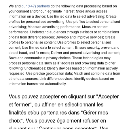
We and
our (447) partners
do the following data processing based on
your consent and/or our legitimate interest: Store and/or access
information on a device; Use limited data to select advertising; Create
profiles for personalised advertising; Use profiles to select personalised
advertising; Measure advertising performance; Measure content
performance; Understand audiences through statistics or combinations
of data from different sources; Develop and improve services; Create
profiles to personalise content; Use profiles to select personalised
content; Use limited data to select content; Ensure security, prevent and
detect fraud, and fix errors; Deliver and present advertising and content;
Save and communicate privacy choices. These technologies may
process personal data such as IP address and browsing data to offer
following functionalities: Identify devices based on information actively
requested; Use precise geolocation data; Match and combine data from
other data sources; Link different devices; Identify devices based on
information transmitted automatically.
APRÈS TOUTES CES CANICULES, LES REFUGES
Vous pouvez accepter en cliquant sur "Accepter
DE FAUNE SAUVAGE SONT...
et fermer", ou affiner en sélectionnant les
finalités et/ou partenaires dans "Gérer mes
choix". Vous pouvez également refuser en
cliquant sur "Continuer sans accepter". Vos