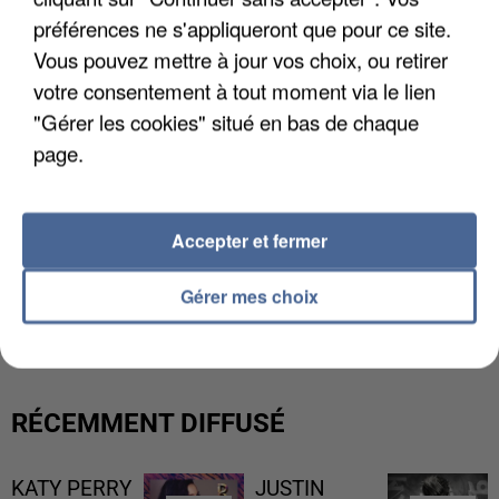
préférences ne s'appliqueront que pour ce site.
Vous pouvez mettre à jour vos choix, ou retirer
votre consentement à tout moment via le lien
"Gérer les cookies" situé en bas de chaque
page.
Accepter et fermer
L’UN DES FONDATEURS SUPPOSÉS DE LA DZ
Gérer mes choix
MAFIA INTERPELLÉ EN ALGÉRIE
RÉCEMMENT DIFFUSÉ
KATY PERRY
JUSTIN