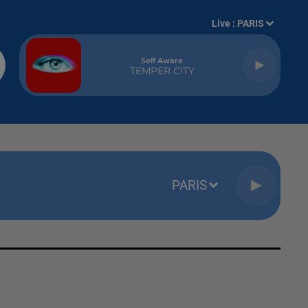
Live :
PARIS
Self Aware
TEMPER CITY
PARIS