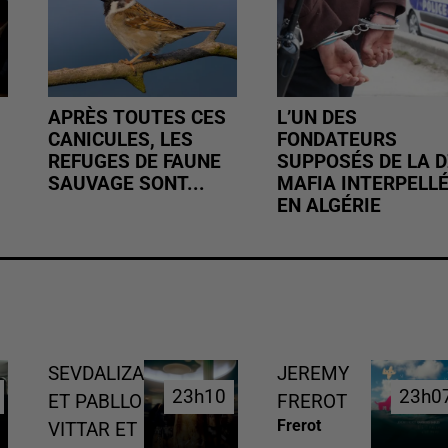
APRÈS TOUTES CES
L’UN DES
CANICULES, LES
FONDATEURS
REFUGES DE FAUNE
SUPPOSÉS DE LA D
SAUVAGE SONT...
MAFIA INTERPELL
EN ALGÉRIE
SEVDALIZA
JEREMY
23h10
23h10
23h0
23h0
ET PABLLO
FREROT
Frerot
VITTAR ET