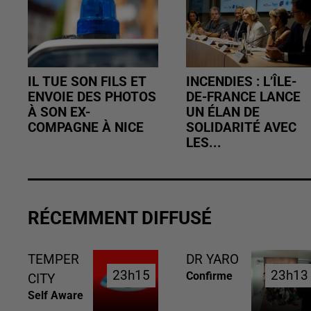
IL TUE SON FILS ET
INCENDIES : L’ÎLE-
ENVOIE DES PHOTOS
DE-FRANCE LANCE
À SON EX-
UN ÉLAN DE
COMPAGNE À NICE
SOLIDARITÉ AVEC
LES...
RÉCEMMENT DIFFUSÉ
TEMPER
DR YARO
23h15
23h15
23h13
23h13
Confirme
CITY
Self Aware