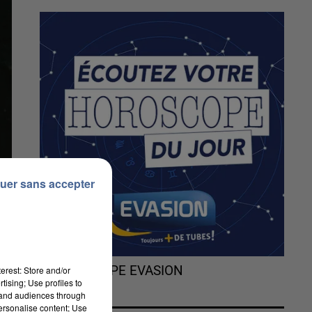
uer sans accepter
L'HOROSCOPE EVASION
erest: Store and/or
tising; Use profiles to
tand audiences through
personalise content; Use