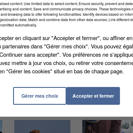
alised content; Use limited data to select content; Ensure security, prevent and detect
ertising and content; Save and communicate privacy choices. These technologies
and browsing data to offer following functionalities: Identify devices based on infor
eolocation data; Match and combine data from other data sources; Link different de
nsmitted automatically.
pter en cliquant sur "Accepter et fermer", ou affiner en
es reines des frelons asiatiques. Vous pouvez
/ou partenaires dans "Gérer mes choix". Vous pouvez éga
par l'ACSO afin de lutter contre la prolifération de ce
"Continuer sans accepter". Vos préférences ne s'appliqu
0 à Saint-Maximin - Salle de la Jaquerie. Un piège
uvez mettre à jour vos choix, ou retirer votre consenteme
on asiatique sera distribué gratuitement à l'issue des
en "Gérer les cookies" situé en bas de chaque page.
ont au printemps 2020, autre période propice à la lut
 64 75 85.
Gérer mes choix
Accepter et fermer