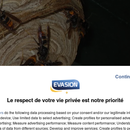
Contin
Le respect de votre vie privée est notre priorité
ers
do the following data processing based on your consent and/or our legitimate int
device; Use limited data to select advertising; Create profiles for personalised adver
vertising; Measure advertising performance; Measure content performance; Unders
ns of data from different sources; Develop and improve services; Create profiles to 