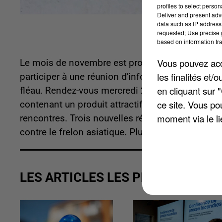
profiles to select person
Deliver and present adv
data such as IP address 
requested; Use precise g
based on information tra
Vous pouvez acce
Le mois de novembre est propice à la capture d
les finalités et
participer à une réunion d'information organisée 
en cliquant sur 
fléau. Rendez-vous mercredi 27 novembre à 18h0
ce site. Vous po
contenant un produit attractif spécifique au frel
moment via le li
rencontres. Trois nouvelles réunions se dérouler
contre le frelon asiatique. Plus d'infos au 03 44
LES ARTICLES LES PLUS VUS