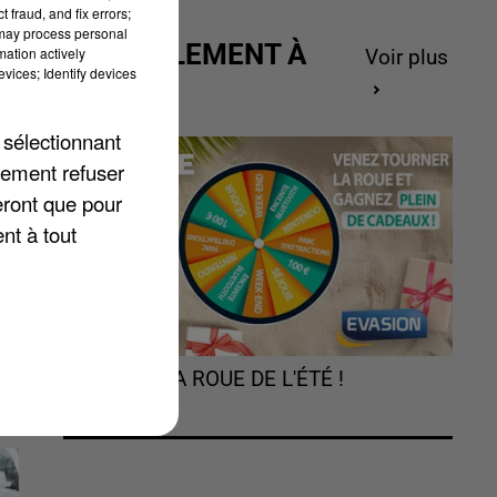
 fraud, and fix errors;
 may process personal
ACTUELLEMENT À
mation actively
Voir plus
vices; Identify devices
GAGNER
 sélectionnant
lement refuser
eront que pour
nt à tout
te
TOURNEZ LA ROUE DE L'ÉTÉ !