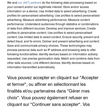
We and
our (447) partners
do the following data processing based on
your consent and/or our legitimate interest: Store and/or access
information on a device; Use limited data to select advertising; Create
profiles for personalised advertising; Use profiles to select personalised
advertising; Measure advertising performance; Measure content
performance; Understand audiences through statistics or combinations
of data from different sources; Develop and improve services; Create
profiles to personalise content; Use profiles to select personalised
content; Use limited data to select content; Ensure security, prevent and
detect fraud, and fix errors; Deliver and present advertising and content;
Save and communicate privacy choices. These technologies may
process personal data such as IP address and browsing data to offer
following functionalities: Identify devices based on information actively
requested; Use precise geolocation data; Match and combine data from
other data sources; Link different devices; Identify devices based on
information transmitted automatically.
APRÈS TOUTES CES CANICULES, LES REFUGES
Vous pouvez accepter en cliquant sur "Accepter
DE FAUNE SAUVAGE SONT...
et fermer", ou affiner en sélectionnant les
finalités et/ou partenaires dans "Gérer mes
choix". Vous pouvez également refuser en
cliquant sur "Continuer sans accepter". Vos