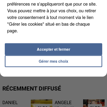
préférences ne s'appliqueront que pour ce site.
Vous pouvez mettre à jour vos choix, ou retirer
votre consentement à tout moment via le lien
"Gérer les cookies" situé en bas de chaque
page.
Accepter et fermer
L’UN DES FONDATEURS SUPPOSÉS DE LA DZ
Gérer mes choix
MAFIA INTERPELLÉ EN ALGÉRIE
RÉCEMMENT DIFFUSÉ
DANIEL
ANGELE