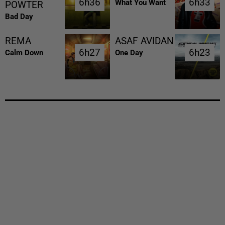
6h36
6h36
6h33
6h33
What You Want
POWTER
Bad Day
REMA
ASAF AVIDAN
6h27
6h27
6h23
6h23
Calm Down
One Day