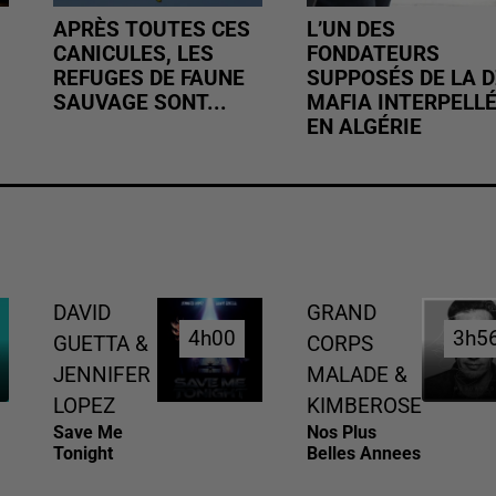
APRÈS TOUTES CES
L’UN DES
CANICULES, LES
FONDATEURS
REFUGES DE FAUNE
SUPPOSÉS DE LA D
SAUVAGE SONT...
MAFIA INTERPELL
EN ALGÉRIE
DAVID
GRAND
4h00
4h00
3h5
3h5
GUETTA &
CORPS
JENNIFER
MALADE &
LOPEZ
KIMBEROSE
Save Me
Nos Plus
Tonight
Belles Annees