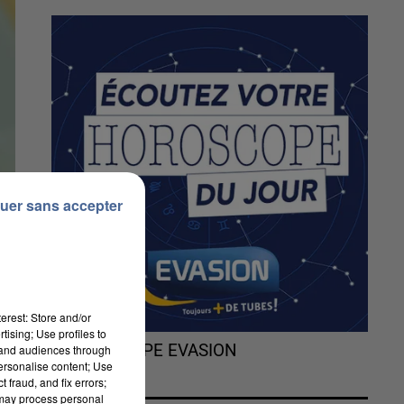
uer sans accepter
erest: Store and/or
tising; Use profiles to
L'HOROSCOPE EVASION
tand audiences through
personalise content; Use
 fraud, and fix errors;
 may process personal