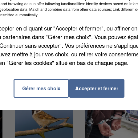
and browsing data to offer following functionalities: Identify devices based on infor
eolocation data; Match and combine data from other data sources; Link different de
nsmitted automatically.
ille est toujours indisponible et ce jusqu'au 26 mars au
ire où vous pourrez retrouver les coordonnées des
pter en cliquant sur "Accepter et fermer", ou affiner en
www.saintleudesserent.fr
. Si vous avez besoin
/ou partenaires dans "Gérer mes choix". Vous pouvez éga
vice communication à l'adresse
"Continuer sans accepter". Vos préférences ne s'appliqu
uvez mettre à jour vos choix, ou retirer votre consenteme
en "Gérer les cookies" situé en bas de chaque page.
Gérer mes choix
Accepter et fermer