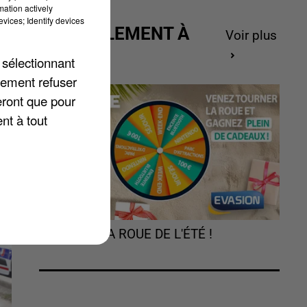
mation actively
vices; Identify devices
ACTUELLEMENT À
Voir plus
GAGNER
 sélectionnant
lement refuser
eront que pour
nt à tout
TOURNEZ LA ROUE DE L'ÉTÉ !