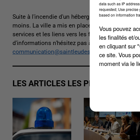
data such as IP address 
requested; Use precise g
based on information tra
Suite à l'incendie d'un hébergeur, le site de la v
moins. La ville a mis en place une page tempora
Vous pouvez acce
services et les liens vers les formulaires utiles :
les finalités et
d'informations n'hésitez pas à contacter le ser
en cliquant sur 
communication@saintleudesserent.fr
.
ce site. Vous po
moment via le li
LES ARTICLES LES PLUS VUS