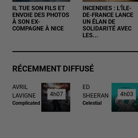
IL TUE SON FILS ET
INCENDIES : L’ÎLE-
ENVOIE DES PHOTOS
DE-FRANCE LANCE
À SON EX-
UN ÉLAN DE
COMPAGNE À NICE
SOLIDARITÉ AVEC
LES...
RÉCEMMENT DIFFUSÉ
AVRIL
ED
4h07
4h07
4h03
4h03
LAVIGNE
SHEERAN
Complicated
Celestial