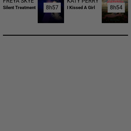
FREYA SKYE
KATY PERRY
8h57
8h57
8h54
8h54
Silent Treatment
I Kissed A Girl