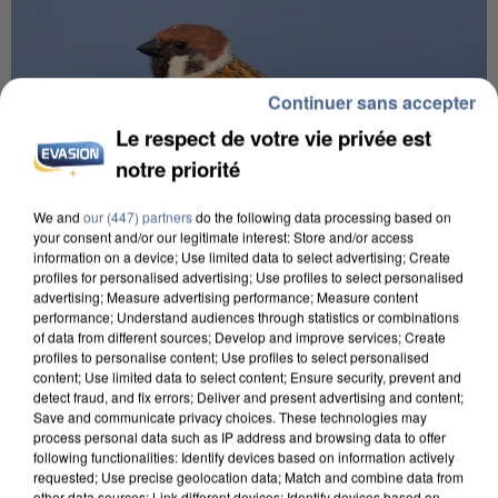
Continuer sans accepter
Le respect de votre vie privée est
notre priorité
We and
our (447) partners
do the following data processing based on
your consent and/or our legitimate interest: Store and/or access
information on a device; Use limited data to select advertising; Create
profiles for personalised advertising; Use profiles to select personalised
advertising; Measure advertising performance; Measure content
performance; Understand audiences through statistics or combinations
APRÈS TOUTES CES CANICULES, LES REFUGES
of data from different sources; Develop and improve services; Create
DE FAUNE SAUVAGE SONT...
profiles to personalise content; Use profiles to select personalised
content; Use limited data to select content; Ensure security, prevent and
detect fraud, and fix errors; Deliver and present advertising and content;
Save and communicate privacy choices. These technologies may
process personal data such as IP address and browsing data to offer
following functionalities: Identify devices based on information actively
requested; Use precise geolocation data; Match and combine data from
other data sources; Link different devices; Identify devices based on