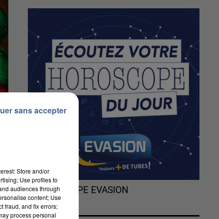
uer sans accepter
erest: Store and/or
tising; Use profiles to
tand audiences through
L'HOROSCOPE EVASION
personalise content; Use
 fraud, and fix errors;
 may process personal