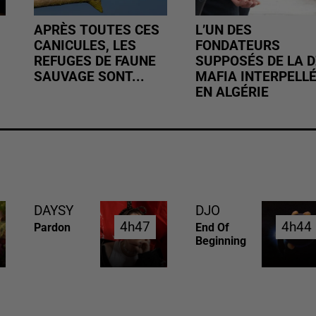
APRÈS TOUTES CES
L’UN DES
CANICULES, LES
FONDATEURS
REFUGES DE FAUNE
SUPPOSÉS DE LA D
SAUVAGE SONT...
MAFIA INTERPELL
EN ALGÉRIE
DAYSY
DJO
4h47
4h47
4h44
4h44
Pardon
End Of
Beginning