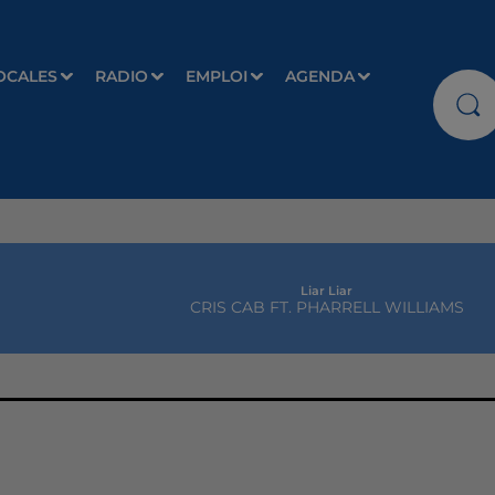
OCALES
RADIO
EMPLOI
AGENDA
Liar Liar
CRIS CAB FT. PHARRELL WILLIAMS