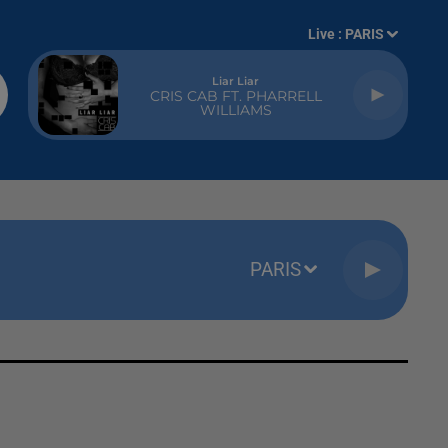
Live :
PARIS
Liar Liar
CRIS CAB FT. PHARRELL
WILLIAMS
PARIS