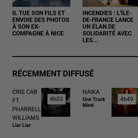
IL TUE SON FILS ET
INCENDIES : L’ÎLE-
ENVOIE DES PHOTOS
DE-FRANCE LANCE
À SON EX-
UN ÉLAN DE
COMPAGNE À NICE
SOLIDARITÉ AVEC
LES...
RÉCEMMENT DIFFUSÉ
CRIS CAB
NAIKA
4h53
4h53
4h49
4h49
One Track
FT.
Mind
PHARRELL
WILLIAMS
Liar Liar