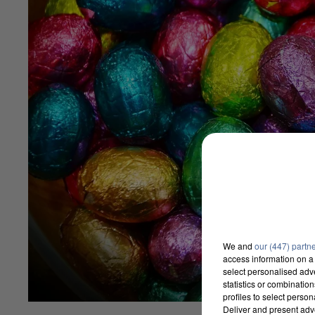
We and
our (447) partn
access information on a 
select personalised ad
statistics or combinatio
profiles to select person
Deliver and present adv