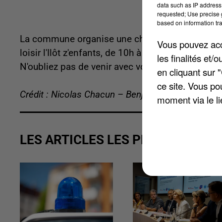
data such as IP address 
requested; Use precise g
based on information tra
La commune organise une chasse à l'œuf ce dima
Vous pouvez acce
loisir l'Ilôt z'enfants, de 10h à 17h30. Sur plac
les finalités et
N'oubliez pas de venir avec votre boite d'œufs a
en cliquant sur 
ce site. Vous po
Crédit : Nicolas Chacun – Benjamin Swiniarski
moment via le li
LES ARTICLES LES PLUS VUS