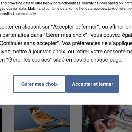
and browsing data to offer following functionalities: Identify devices based on infor
eolocation data; Match and combine data from other data sources; Link different de
nsmitted automatically.
nche 17 avril. Le rendez-vous est fixé au centre de
pter en cliquant sur "Accepter et fermer", ou affiner en
e, une collation est prévue, tout comme une tombola.
/ou partenaires dans "Gérer mes choix". Vous pouvez éga
fin de pouvoir en ramasser le plus possible !
"Continuer sans accepter". Vos préférences ne s'appliqu
uvez mettre à jour vos choix, ou retirer votre consenteme
en "Gérer les cookies" situé en bas de chaque page.
Gérer mes choix
Accepter et fermer