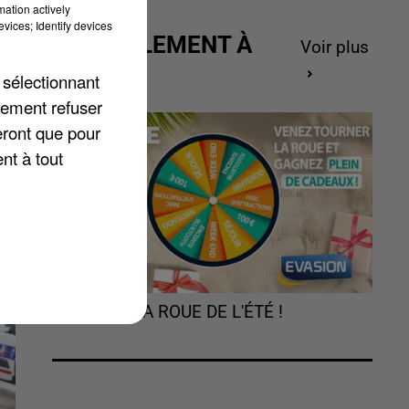
mation actively
vices; Identify devices
ACTUELLEMENT À
Voir plus
GAGNER
 sélectionnant
lement refuser
eront que pour
nt à tout
TOURNEZ LA ROUE DE L'ÉTÉ !