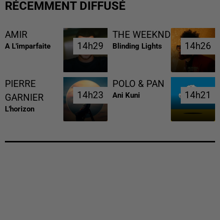
RÉCEMMENT DIFFUSÉ
AMIR
THE WEEKND
14h29
14h29
14h26
14h26
A L'imparfaite
Blinding Lights
PIERRE
POLO & PAN
14h23
14h23
14h21
14h21
Ani Kuni
GARNIER
L'horizon