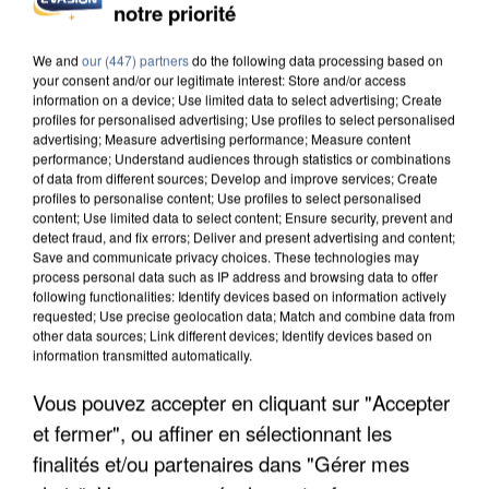
notre priorité
L’UN DES FONDATEURS SUPPOSÉS DE LA DZ
MAFIA INTERPELLÉ EN ALGÉRIE
We and
our (447) partners
do the following data processing based on
your consent and/or our legitimate interest: Store and/or access
information on a device; Use limited data to select advertising; Create
profiles for personalised advertising; Use profiles to select personalised
advertising; Measure advertising performance; Measure content
performance; Understand audiences through statistics or combinations
of data from different sources; Develop and improve services; Create
profiles to personalise content; Use profiles to select personalised
content; Use limited data to select content; Ensure security, prevent and
detect fraud, and fix errors; Deliver and present advertising and content;
Save and communicate privacy choices. These technologies may
process personal data such as IP address and browsing data to offer
following functionalities: Identify devices based on information actively
requested; Use precise geolocation data; Match and combine data from
other data sources; Link different devices; Identify devices based on
information transmitted automatically.
Vous pouvez accepter en cliquant sur "Accepter
et fermer", ou affiner en sélectionnant les
UN SECOND CADRE DE LA DZ MAFIA
INTERPELLÉ EN ALGÉRIE
finalités et/ou partenaires dans "Gérer mes