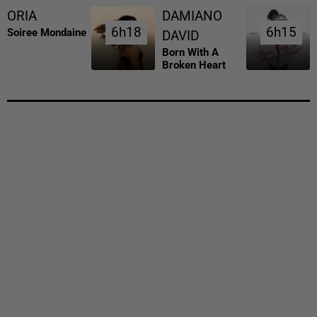
ORIA
DAMIANO
6h18
6h18
6h15
6h15
Soiree Mondaine
DAVID
Born With A
Broken Heart