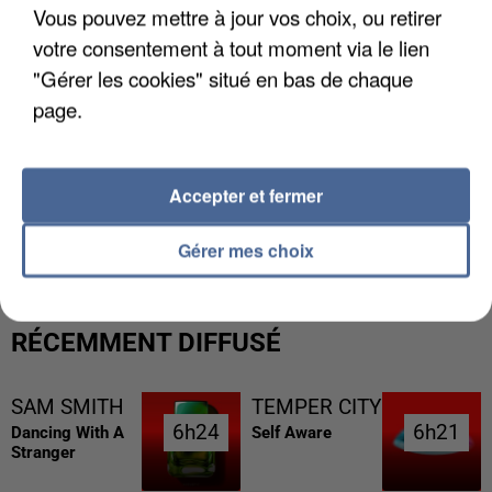
Vous pouvez mettre à jour vos choix, ou retirer
votre consentement à tout moment via le lien
"Gérer les cookies" situé en bas de chaque
page.
Accepter et fermer
UNE TOURISTE DE L’OISE EMPORTÉE PAR UNE
COULÉE DE BOUE EN HAUTE-SAVOIE
Gérer mes choix
RÉCEMMENT DIFFUSÉ
SAM SMITH
TEMPER CITY
6h24
6h24
6h21
6h21
Dancing With A
Self Aware
Stranger