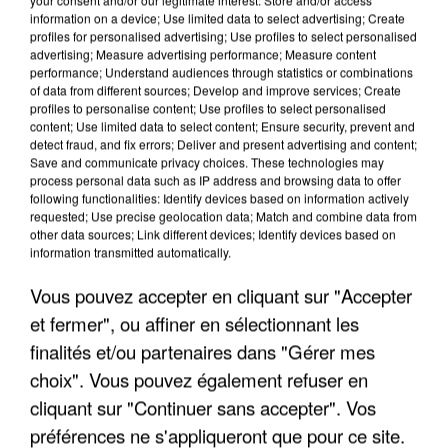
information on a device; Use limited data to select advertising; Create
profiles for personalised advertising; Use profiles to select personalised
advertising; Measure advertising performance; Measure content
performance; Understand audiences through statistics or combinations
of data from different sources; Develop and improve services; Create
profiles to personalise content; Use profiles to select personalised
content; Use limited data to select content; Ensure security, prevent and
detect fraud, and fix errors; Deliver and present advertising and content;
Save and communicate privacy choices. These technologies may
process personal data such as IP address and browsing data to offer
following functionalities: Identify devices based on information actively
requested; Use precise geolocation data; Match and combine data from
other data sources; Link different devices; Identify devices based on
UN SECOND CADRE DE LA DZ MAFIA
information transmitted automatically.
INTERPELLÉ EN ALGÉRIE
Vous pouvez accepter en cliquant sur "Accepter
et fermer", ou affiner en sélectionnant les
finalités et/ou partenaires dans "Gérer mes
choix". Vous pouvez également refuser en
cliquant sur "Continuer sans accepter". Vos
préférences ne s'appliqueront que pour ce site.