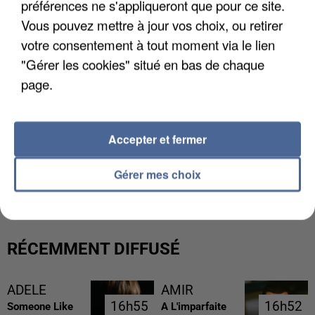
préférences ne s'appliqueront que pour ce site.
Vous pouvez mettre à jour vos choix, ou retirer
votre consentement à tout moment via le lien
"Gérer les cookies" situé en bas de chaque
page.
Accepter et fermer
LES DONNÉES DE 300 000 CLIENTS DÉROBÉES À
INTERMARCHÉ APRÈS UNE...
Gérer mes choix
RÉCEMMENT DIFFUSÉ
ADELE
AMIR
16h55
16h55
16h52
16h52
Someone Like
A L'imparfaite