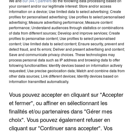
We and
our (447) partners
do the following data processing based on
your consent and/or our legitimate interest: Store and/or access
information on a device; Use limited data to select advertising; Create
profiles for personalised advertising; Use profiles to select personalised
advertising; Measure advertising performance; Measure content
performance; Understand audiences through statistics or combinations
of data from different sources; Develop and improve services; Create
profiles to personalise content; Use profiles to select personalised
content; Use limited data to select content; Ensure security, prevent and
detect fraud, and fix errors; Deliver and present advertising and content;
Save and communicate privacy choices. These technologies may
process personal data such as IP address and browsing data to offer
following functionalities: Identify devices based on information actively
requested; Use precise geolocation data; Match and combine data from
other data sources; Link different devices; Identify devices based on
information transmitted automatically.
UNE TOURISTE DE L’OISE EMPORTÉE PAR UNE
COULÉE DE BOUE EN HAUTE-SAVOIE
Vous pouvez accepter en cliquant sur "Accepter
et fermer", ou affiner en sélectionnant les
finalités et/ou partenaires dans "Gérer mes
choix". Vous pouvez également refuser en
cliquant sur "Continuer sans accepter". Vos