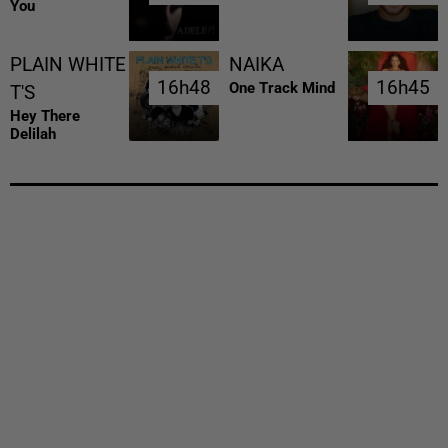
You
PLAIN WHITE
NAIKA
16h48
16h48
16h45
16h45
One Track Mind
T'S
Hey There
Delilah