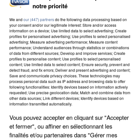
DE SOLIDARITÉ AVEC LES...
notre priorité
We and
our (447) partners
do the following data processing based on
your consent and/or our legitimate interest: Store and/or access
information on a device; Use limited data to select advertising; Create
profiles for personalised advertising; Use profiles to select personalised
advertising; Measure advertising performance; Measure content
performance; Understand audiences through statistics or combinations
of data from different sources; Develop and improve services; Create
profiles to personalise content; Use profiles to select personalised
content; Use limited data to select content; Ensure security, prevent and
detect fraud, and fix errors; Deliver and present advertising and content;
Save and communicate privacy choices. These technologies may
process personal data such as IP address and browsing data to offer
following functionalities: Identify devices based on information actively
requested; Use precise geolocation data; Match and combine data from
other data sources; Link different devices; Identify devices based on
information transmitted automatically.
APRÈS TOUTES CES CANICULES, LES REFUGES
Vous pouvez accepter en cliquant sur "Accepter
DE FAUNE SAUVAGE SONT...
et fermer", ou affiner en sélectionnant les
finalités et/ou partenaires dans "Gérer mes