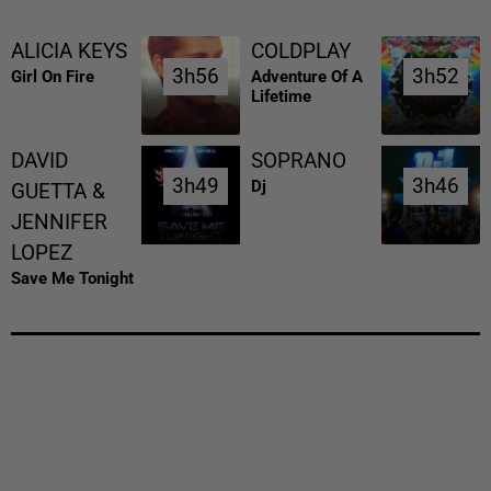
ALICIA KEYS
COLDPLAY
3h56
3h56
3h52
3h52
Girl On Fire
Adventure Of A
Lifetime
DAVID
SOPRANO
3h49
3h49
3h46
3h46
Dj
GUETTA &
JENNIFER
LOPEZ
Save Me Tonight