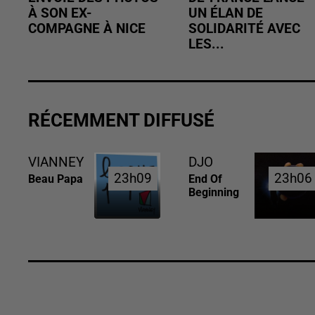
À SON EX-
UN ÉLAN DE
COMPAGNE À NICE
SOLIDARITÉ AVEC
LES...
RÉCEMMENT DIFFUSÉ
VIANNEY
DJO
23h09
23h09
23h06
23h06
Beau Papa
End Of
Beginning