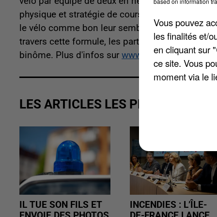
vélo par équipe de deux en ne disposant que d’u
based on information tra
physique et stratégie de course ». Sur une dist
Vous pouvez acce
le vélo comme bon leur semble, le but étant de f
les finalités et
travers cette formule, les participants développe
en cliquant sur 
binôme. Plus d'infos sur
www.yvelines.fr
.
ce site. Vous po
moment via le li
LES ARTICLES LES PLUS VUS
IL TUE SON FILS ET
INCENDIES : L’ÎLE-
ENVOIE DES PHOTOS
DE-FRANCE LANCE