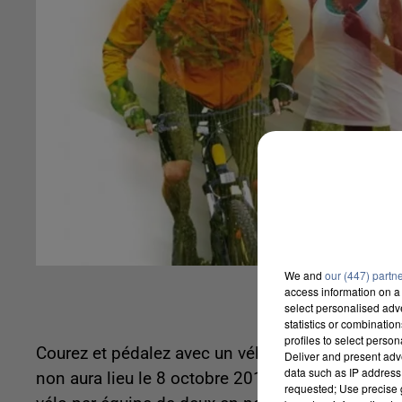
We and
our (447) partn
access information on a 
select personalised ad
statistics or combinatio
profiles to select person
Courez et pédalez avec un vélo pour deux à Plais
Deliver and present adv
data such as IP address 
non aura lieu le 8 octobre 2016 au château de Pla
requested; Use precise g