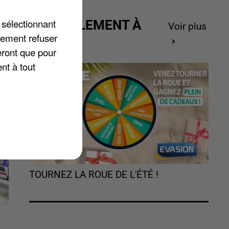
nt
 sélectionnant
ACTUELLEMENT À
Voir plus
A
lement refuser
GAGNER
eront que pour
nt à tout
TOURNEZ LA ROUE DE L'ÉTÉ !