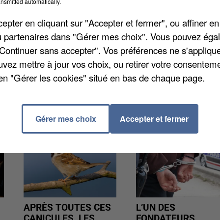
n seul vélo. Sa pratique permet de combiner « effort
nsmitted automatically.
ance donnée, les deux partenaires s’échangent libreme
pter en cliquant sur "Accepter et fermer", ou affiner en
ranchir la ligne d’arrivée obligatoirement ensemble. 
/ou partenaires dans "Gérer mes choix". Vous pouvez éga
nt leur esprit d’équipe et renforcent la cohésion du
"Continuer sans accepter". Vos préférences ne s'appliqu
uvez mettre à jour vos choix, ou retirer votre consenteme
en "Gérer les cookies" situé en bas de chaque page.
Gérer mes choix
Accepter et fermer
APRÈS TOUTES CES
L’UN DES
CANICULES, LES
FONDATEURS