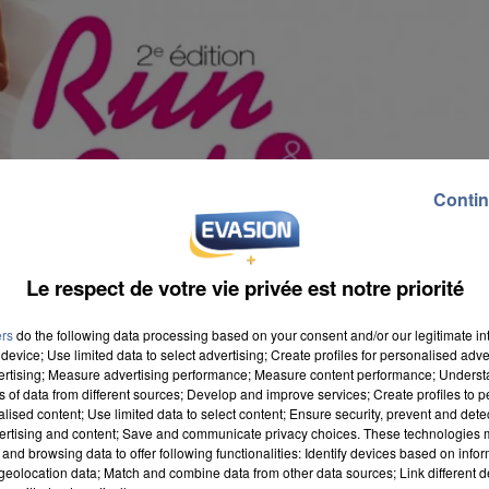
Contin
Le respect de votre vie privée est notre priorité
ers
do the following data processing based on your consent and/or our legitimate int
device; Use limited data to select advertising; Create profiles for personalised adver
vertising; Measure advertising performance; Measure content performance; Unders
ns of data from different sources; Develop and improve services; Create profiles to 
alised content; Use limited data to select content; Ensure security, prevent and detect
ir. Une course ouverte à toute personne licenciée ou
ertising and content; Save and communicate privacy choices. These technologies
and browsing data to offer following functionalities: Identify devices based on infor
isir. La discipline consiste à alterner course à pied e
eolocation data; Match and combine data from other data sources; Link different de