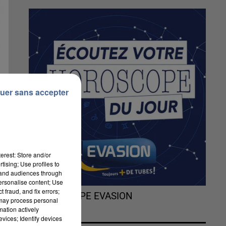
uer sans accepter
erest: Store and/or
tising; Use profiles to
tand audiences through
personalise content; Use
 fraud, and fix errors;
L'HOROSCOPE EVASION
 may process personal
mation actively
t
vices; Identify devices