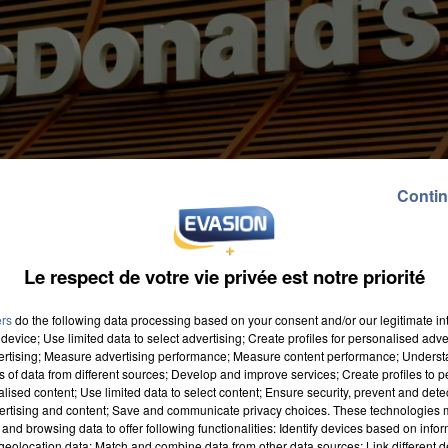
Contin
Le respect de votre vie privée est notre priorité
ers
do the following data processing based on your consent and/or our legitimate int
device; Use limited data to select advertising; Create profiles for personalised adver
vertising; Measure advertising performance; Measure content performance; Unders
ns of data from different sources; Develop and improve services; Create profiles to 
alised content; Use limited data to select content; Ensure security, prevent and detect
ertising and content; Save and communicate privacy choices. These technologies
and browsing data to offer following functionalities: Identify devices based on infor
eolocation data; Match and combine data from other data sources; Link different de