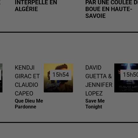
Z
INTERPELLÉ EN
PAR UNE COULÉE D
ALGÉRIE
BOUE EN HAUTE-
SAVOIE
KENDJI
DAVID
15h54
15h54
15h5
15h5
GIRAC ET
GUETTA &
CLAUDIO
JENNIFER
CAPEO
LOPEZ
Que Dieu Me
Save Me
Pardonne
Tonight