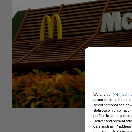
We and
our (447) partn
access information on a 
select personalised ad
statistics or combinatio
profiles to select person
Deliver and present adv
data such as IP address 
requested; Use precise g