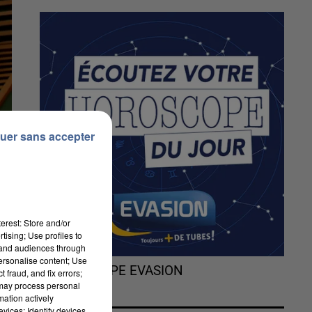
uer sans accepter
erest: Store and/or
tising; Use profiles to
tand audiences through
personalise content; Use
L'HOROSCOPE EVASION
 fraud, and fix errors;
 may process personal
mation actively
vices; Identify devices