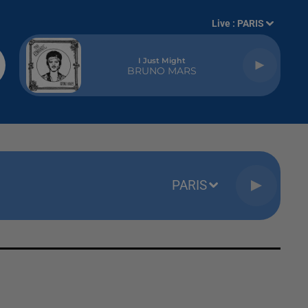
Live :
PARIS
I Just Might
BRUNO MARS
PARIS