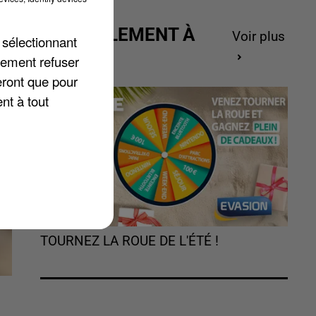
ACTUELLEMENT À
Voir plus
 sélectionnant
GAGNER
e
lement refuser
eront que pour
nt à tout
TOURNEZ LA ROUE DE L'ÉTÉ !