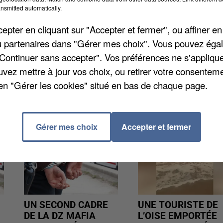
nsmitted automatically.
urs collègues. Ces deux femmes âgées d’une vingtaine
 leur cible à la fermeture du restaurant afin de
pter en cliquant sur "Accepter et fermer", ou affiner en
âgée de 20 ans souffre de multiples contusions et d’un
/ou partenaires dans "Gérer mes choix". Vous pouvez éga
tifs de cette agression.
"Continuer sans accepter". Vos préférences ne s'appliqu
uvez mettre à jour vos choix, ou retirer votre consenteme
en "Gérer les cookies" situé en bas de chaque page.
Gérer mes choix
Accepter et fermer
UN SECOND CADRE
UNE TOURISTE DE
DE LA DZ MAFIA
L’OISE EMPORTÉE