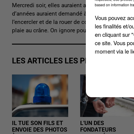
based on information tra
Mercredi soir, elles auraient agressé une de le
d’années auraient demandé à des amies d’attendre
Vous pouvez acce
l’encercler et de la rouer de coups. La victime 
les finalités et
plaie au crâne. On ignore pour le moment les mo
en cliquant sur 
ce site. Vous po
moment via le li
LES ARTICLES LES PLUS VUS
IL TUE SON FILS ET
L’UN DES
ENVOIE DES PHOTOS
FONDATEURS