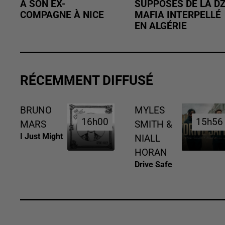
À SON EX-
SUPPOSÉS DE LA D
COMPAGNE À NICE
MAFIA INTERPELLÉ
EN ALGÉRIE
RÉCEMMENT DIFFUSÉ
BRUNO
MYLES
16h00
16h00
15h56
15h56
MARS
SMITH &
I Just Might
NIALL
HORAN
Drive Safe