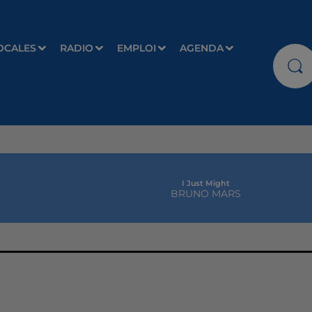
OCALES
RADIO
EMPLOI
AGENDA
I Just Might
BRUNO MARS