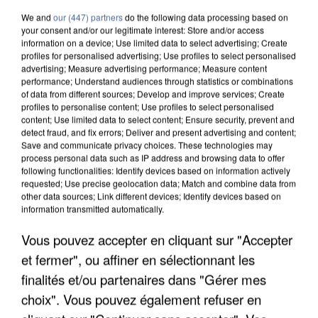
We and
our (447) partners
do the following data processing based on
your consent and/or our legitimate interest: Store and/or access
information on a device; Use limited data to select advertising; Create
profiles for personalised advertising; Use profiles to select personalised
advertising; Measure advertising performance; Measure content
performance; Understand audiences through statistics or combinations
of data from different sources; Develop and improve services; Create
profiles to personalise content; Use profiles to select personalised
content; Use limited data to select content; Ensure security, prevent and
detect fraud, and fix errors; Deliver and present advertising and content;
Save and communicate privacy choices. These technologies may
process personal data such as IP address and browsing data to offer
following functionalities: Identify devices based on information actively
requested; Use precise geolocation data; Match and combine data from
other data sources; Link different devices; Identify devices based on
information transmitted automatically.
UN SECOND CADRE DE LA DZ MAFIA
Vous pouvez accepter en cliquant sur "Accepter
INTERPELLÉ EN ALGÉRIE
et fermer", ou affiner en sélectionnant les
finalités et/ou partenaires dans "Gérer mes
choix". Vous pouvez également refuser en