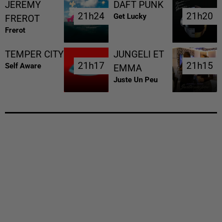
JEREMY
DAFT PUNK
21h24
21h24
21h20
21h20
Get Lucky
FREROT
Frerot
TEMPER CITY
JUNGELI ET
21h17
21h17
21h15
21h15
Self Aware
EMMA
Juste Un Peu