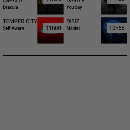
IMPALA
DAIGLE
Dracula
You Say
TEMPER CITY
DISIZ
11h00
11h00
10h56
10h56
Self Aware
Maniac