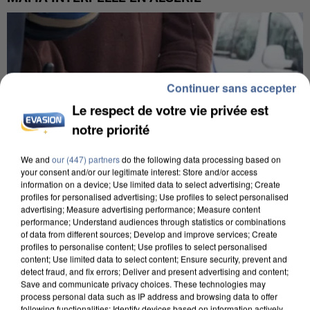
Continuer sans accepter
Le respect de votre vie privée est
notre priorité
We and
our (447) partners
do the following data processing based on
your consent and/or our legitimate interest: Store and/or access
information on a device; Use limited data to select advertising; Create
profiles for personalised advertising; Use profiles to select personalised
advertising; Measure advertising performance; Measure content
performance; Understand audiences through statistics or combinations
of data from different sources; Develop and improve services; Create
profiles to personalise content; Use profiles to select personalised
UN SECOND CADRE DE LA DZ MAFIA
content; Use limited data to select content; Ensure security, prevent and
INTERPELLÉ EN ALGÉRIE
detect fraud, and fix errors; Deliver and present advertising and content;
Save and communicate privacy choices. These technologies may
process personal data such as IP address and browsing data to offer
following functionalities: Identify devices based on information actively