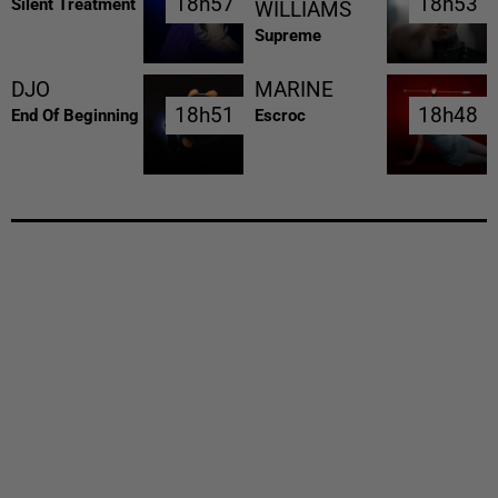
18h57
18h57
18h53
18h53
Silent Treatment
WILLIAMS
Supreme
DJO
MARINE
18h51
18h51
18h48
18h48
End Of Beginning
Escroc