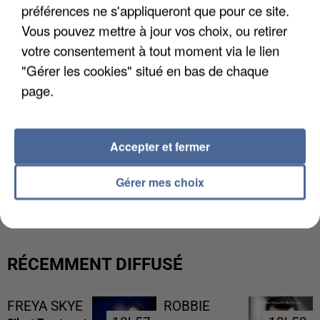
préférences ne s'appliqueront que pour ce site.
Vous pouvez mettre à jour vos choix, ou retirer
votre consentement à tout moment via le lien
"Gérer les cookies" situé en bas de chaque
page.
Accepter et fermer
L’UN DES FONDATEURS SUPPOSÉS DE LA DZ
Gérer mes choix
MAFIA INTERPELLÉ EN ALGÉRIE
RÉCEMMENT DIFFUSÉ
FREYA SKYE
ROBBIE