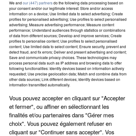
We and
our (447) partners
do the following data processing based on
your consent and/or our legitimate interest: Store and/or access
information on a device; Use limited data to select advertising; Create
profiles for personalised advertising; Use profiles to select personalised
advertising; Measure advertising performance; Measure content
performance; Understand audiences through statistics or combinations
of data from different sources; Develop and improve services; Create
profiles to personalise content; Use profiles to select personalised
content; Use limited data to select content; Ensure security, prevent and
detect fraud, and fix errors; Deliver and present advertising and content;
Save and communicate privacy choices. These technologies may
process personal data such as IP address and browsing data to offer
following functionalities: Identify devices based on information actively
requested; Use precise geolocation data; Match and combine data from
other data sources; Link different devices; Identify devices based on
information transmitted automatically.
APRÈS TOUTES CES CANICULES, LES REFUGES
Vous pouvez accepter en cliquant sur "Accepter
DE FAUNE SAUVAGE SONT...
et fermer", ou affiner en sélectionnant les
finalités et/ou partenaires dans "Gérer mes
choix". Vous pouvez également refuser en
cliquant sur "Continuer sans accepter". Vos