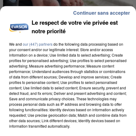
Continuer sans accepter
Le respect de votre vie privée est
notre priorité
L’UN DES FONDATEURS SUPPOSÉS DE LA DZ
We and
our (447) partners
do the following data processing based on
MAFIA INTERPELLÉ EN ALGÉRIE
your consent and/or our legitimate interest: Store and/or access
information on a device; Use limited data to select advertising; Create
profiles for personalised advertising; Use profiles to select personalised
advertising; Measure advertising performance; Measure content
performance; Understand audiences through statistics or combinations
of data from different sources; Develop and improve services; Create
profiles to personalise content; Use profiles to select personalised
content; Use limited data to select content; Ensure security, prevent and
detect fraud, and fix errors; Deliver and present advertising and content;
Save and communicate privacy choices. These technologies may
process personal data such as IP address and browsing data to offer
following functionalities: Identify devices based on information actively
requested; Use precise geolocation data; Match and combine data from
other data sources; Link different devices; Identify devices based on
information transmitted automatically.