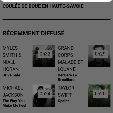
UNE TOURISTE DE L’OISE EMPORTÉE PAR UNE
COULÉE DE BOUE EN HAUTE-SAVOIE
RÉCEMMENT DIFFUSÉ
MYLES
GRAND
0h32
0h32
0h29
0h29
SMITH &
CORPS
NIALL
MALADE ET
HORAN
LOUANE
Drive Safe
Derriere Le
Brouillard
MICHAEL
TAYLOR
0h24
0h24
0h20
0h20
JACKSON
SWIFT
The Way You
Opalite
Make Me Feel