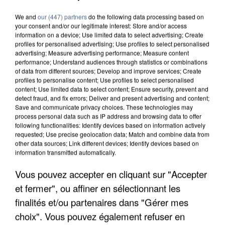
We and
our (447) partners
do the following data processing based on
your consent and/or our legitimate interest: Store and/or access
information on a device; Use limited data to select advertising; Create
profiles for personalised advertising; Use profiles to select personalised
advertising; Measure advertising performance; Measure content
performance; Understand audiences through statistics or combinations
of data from different sources; Develop and improve services; Create
profiles to personalise content; Use profiles to select personalised
content; Use limited data to select content; Ensure security, prevent and
detect fraud, and fix errors; Deliver and present advertising and content;
Save and communicate privacy choices. These technologies may
process personal data such as IP address and browsing data to offer
following functionalities: Identify devices based on information actively
requested; Use precise geolocation data; Match and combine data from
other data sources; Link different devices; Identify devices based on
information transmitted automatically.
Vous pouvez accepter en cliquant sur "Accepter
APRÈS TOUTES CES CANICULES, LES REFUGES
et fermer", ou affiner en sélectionnant les
DE FAUNE SAUVAGE SONT...
finalités et/ou partenaires dans "Gérer mes
choix". Vous pouvez également refuser en