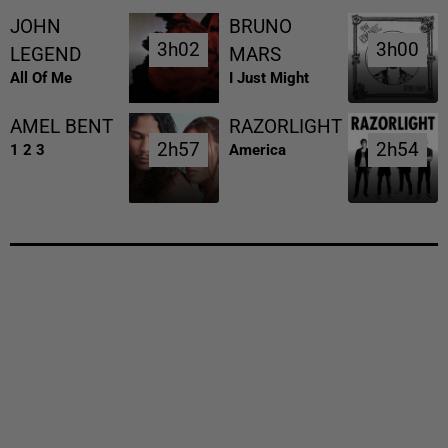
JOHN
BRUNO
3h02
3h02
3h00
3h00
LEGEND
MARS
All Of Me
I Just Might
AMEL BENT
RAZORLIGHT
2h57
2h57
2h54
2h54
1 2 3
America