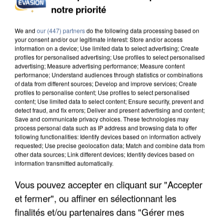
notre priorité
UN SECOND CADRE DE LA DZ MAFIA
INTERPELLÉ EN ALGÉRIE
We and
our (447) partners
do the following data processing based on
your consent and/or our legitimate interest: Store and/or access
information on a device; Use limited data to select advertising; Create
profiles for personalised advertising; Use profiles to select personalised
advertising; Measure advertising performance; Measure content
performance; Understand audiences through statistics or combinations
of data from different sources; Develop and improve services; Create
profiles to personalise content; Use profiles to select personalised
content; Use limited data to select content; Ensure security, prevent and
detect fraud, and fix errors; Deliver and present advertising and content;
Save and communicate privacy choices. These technologies may
process personal data such as IP address and browsing data to offer
following functionalities: Identify devices based on information actively
requested; Use precise geolocation data; Match and combine data from
other data sources; Link different devices; Identify devices based on
information transmitted automatically.
Vous pouvez accepter en cliquant sur "Accepter
et fermer", ou affiner en sélectionnant les
UNE TOURISTE DE L’OISE EMPORTÉE PAR UNE
finalités et/ou partenaires dans "Gérer mes
COULÉE DE BOUE EN HAUTE-SAVOIE