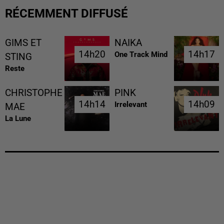
RÉCEMMENT DIFFUSÉ
GIMS ET
NAIKA
14h20
14h20
14h17
14h17
One Track Mind
STING
Reste
CHRISTOPHE
PINK
14h14
14h14
14h09
14h09
Irrelevant
MAE
La Lune