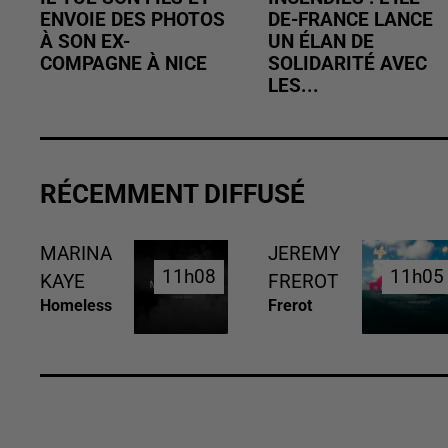
ENVOIE DES PHOTOS
DE-FRANCE LANCE
À SON EX-
UN ÉLAN DE
COMPAGNE À NICE
SOLIDARITÉ AVEC
LES...
RÉCEMMENT DIFFUSÉ
MARINA
JEREMY
11h08
11h08
11h05
11h05
KAYE
FREROT
Homeless
Frerot