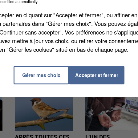
nsmitted automatically.
pter en cliquant sur "Accepter et fermer", ou affiner en
s rails : retard de train, rames bondées et arrêt sur les
/ou partenaires dans "Gérer mes choix". Vous pouvez éga
 le quotidien de ces voyageurs, en témoigne les
"Continuer sans accepter". Vos préférences ne s'appliqu
é monter au créneau pour que la SNCF fasse un geste
uvez mettre à jour vos choix, ou retirer votre consenteme
en "Gérer les cookies" situé en bas de chaque page.
Gérer mes choix
Accepter et fermer
APRÈS TOUTES CES
L’UN DES