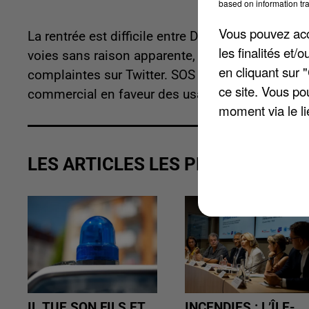
based on information tra
Vous pouvez acce
La rentrée est difficile entre Dreux et Paris sur le
les finalités et
voies sans raison apparente, c'est apparemment
en cliquant sur 
complaintes sur Twitter. SOS usagers a annonc
ce site. Vous po
commercial en faveur des usagers.
moment via le li
LES ARTICLES LES PLUS VUS
IL TUE SON FILS ET
INCENDIES : L’ÎLE-