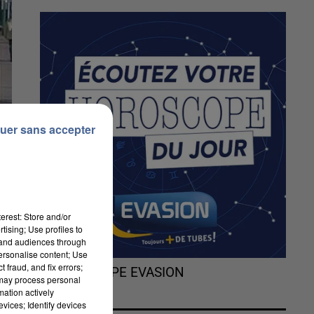
uer sans accepter
erest: Store and/or
tising; Use profiles to
tand audiences through
personalise content; Use
 fraud, and fix errors;
L'HOROSCOPE EVASION
 may process personal
mation actively
vices; Identify devices