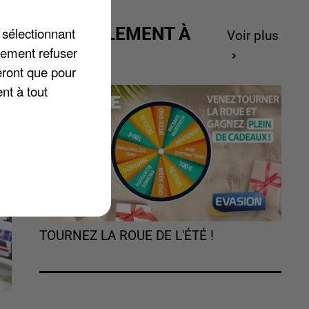
ACTUELLEMENT À
 sélectionnant
Voir plus
GAGNER
lement refuser
eront que pour
nt à tout
TOURNEZ LA ROUE DE L'ÉTÉ !