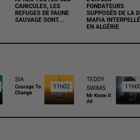
CANICULES, LES
FONDATEURS
REFUGES DE FAUNE
SUPPOSÉS DE LA D
SAUVAGE SONT...
MAFIA INTERPELL
EN ALGÉRIE
SIA
TEDDY
11h02
11h02
11h0
11h0
Courage To
SWIMS
Change
Mr Know It
All