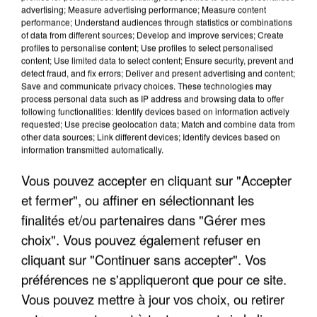
advertising; Measure advertising performance; Measure content
performance; Understand audiences through statistics or combinations
of data from different sources; Develop and improve services; Create
profiles to personalise content; Use profiles to select personalised
content; Use limited data to select content; Ensure security, prevent and
detect fraud, and fix errors; Deliver and present advertising and content;
Save and communicate privacy choices. These technologies may
process personal data such as IP address and browsing data to offer
following functionalities: Identify devices based on information actively
APRÈS TOUTES CES CANICULES, LES REFUGES
requested; Use precise geolocation data; Match and combine data from
DE FAUNE SAUVAGE SONT...
other data sources; Link different devices; Identify devices based on
information transmitted automatically.
Vous pouvez accepter en cliquant sur "Accepter
et fermer", ou affiner en sélectionnant les
finalités et/ou partenaires dans "Gérer mes
choix". Vous pouvez également refuser en
cliquant sur "Continuer sans accepter". Vos
préférences ne s'appliqueront que pour ce site.
Vous pouvez mettre à jour vos choix, ou retirer