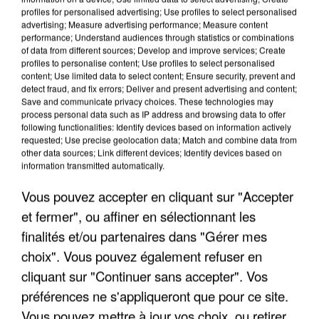
profiles for personalised advertising; Use profiles to select personalised
advertising; Measure advertising performance; Measure content
performance; Understand audiences through statistics or combinations
of data from different sources; Develop and improve services; Create
profiles to personalise content; Use profiles to select personalised
content; Use limited data to select content; Ensure security, prevent and
detect fraud, and fix errors; Deliver and present advertising and content;
Save and communicate privacy choices. These technologies may
process personal data such as IP address and browsing data to offer
UNE TOURISTE DE L’OISE EMPORTÉE PAR UNE
following functionalities: Identify devices based on information actively
COULÉE DE BOUE EN HAUTE-SAVOIE
requested; Use precise geolocation data; Match and combine data from
other data sources; Link different devices; Identify devices based on
information transmitted automatically.
Vous pouvez accepter en cliquant sur "Accepter
et fermer", ou affiner en sélectionnant les
finalités et/ou partenaires dans "Gérer mes
choix". Vous pouvez également refuser en
cliquant sur "Continuer sans accepter". Vos
préférences ne s'appliqueront que pour ce site.
Vous pouvez mettre à jour vos choix, ou retirer