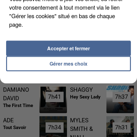
votre consentement à tout moment via le lien
"Gérer les cookies" situé en bas de chaque
page.
LES DONNÉES DE 300 000 CLIENTS DÉROBÉES À
INTERMARCHÉ APRÈS UNE...
Accepter et fermer
Gérer mes choix
RÉCEMMENT DIFFUSÉ
DAMIANO
SHAGGY
7h41
7h41
7h37
7h37
Hey Sexy Lady
DAVID
The First Time
ADE
MYLES
7h34
7h34
7h31
7h31
Tout Savoir
SMITH &