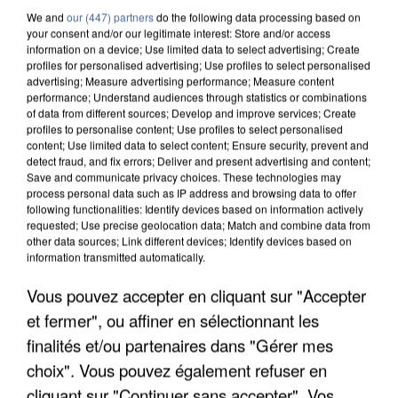
We and
our (447) partners
do the following data processing based on
your consent and/or our legitimate interest: Store and/or access
information on a device; Use limited data to select advertising; Create
profiles for personalised advertising; Use profiles to select personalised
advertising; Measure advertising performance; Measure content
performance; Understand audiences through statistics or combinations
of data from different sources; Develop and improve services; Create
profiles to personalise content; Use profiles to select personalised
content; Use limited data to select content; Ensure security, prevent and
detect fraud, and fix errors; Deliver and present advertising and content;
Save and communicate privacy choices. These technologies may
process personal data such as IP address and browsing data to offer
following functionalities: Identify devices based on information actively
requested; Use precise geolocation data; Match and combine data from
other data sources; Link different devices; Identify devices based on
information transmitted automatically.
L’UN DES FONDATEURS SUPPOSÉS DE LA DZ
Vous pouvez accepter en cliquant sur "Accepter
MAFIA INTERPELLÉ EN ALGÉRIE
et fermer", ou affiner en sélectionnant les
finalités et/ou partenaires dans "Gérer mes
choix". Vous pouvez également refuser en
cliquant sur "Continuer sans accepter". Vos