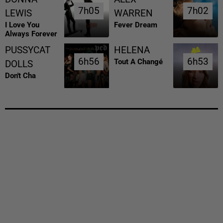
7h05
7h05
7h02
7h02
LEWIS
WARREN
I Love You
Fever Dream
Always Forever
PUSSYCAT
HELENA
6h56
6h56
6h53
6h53
Tout A Changé
DOLLS
Don't Cha