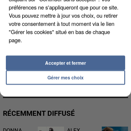
préférences ne s'appliqueront que pour ce site.
Vous pouvez mettre à jour vos choix, ou retirer
votre consentement à tout moment via le lien
"Gérer les cookies" situé en bas de chaque
page.
Accepter et fermer
UN SECOND CADRE DE LA DZ MAFIA
Gérer mes choix
INTERPELLÉ EN ALGÉRIE
RÉCEMMENT DIFFUSÉ
DONNA
ALEX