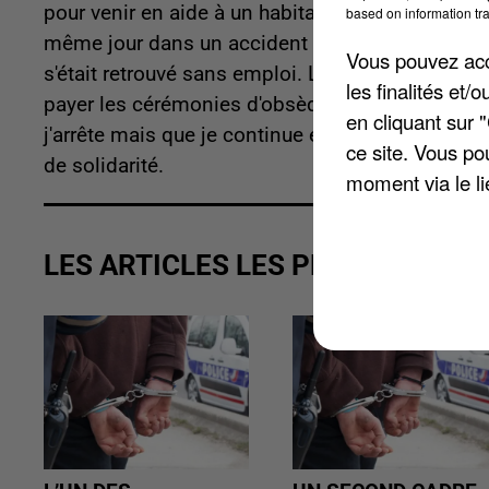
pour venir en aide à un habitant de Rémauville. C
based on information tra
même jour dans un accident de voiture le 30 mai 
Vous pouvez acce
s'était retrouvé sans emploi. La générosité des 
les finalités et
payer les cérémonies d'obsèques ainsi que son
en cliquant sur 
j'arrête mais que je continue et c'est ce que je va
ce site. Vous po
de solidarité.
moment via le li
LES ARTICLES LES PLUS VUS