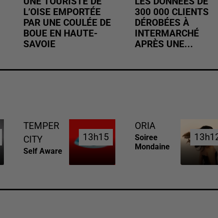
UNE TOURISTE DE
LES DONNÉES DE
L’OISE EMPORTÉE
300 000 CLIENTS
PAR UNE COULÉE DE
DÉROBÉES À
BOUE EN HAUTE-
INTERMARCHÉ
SAVOIE
APRÈS UNE...
TEMPER
ORIA
13h15
13h15
13h1
13h1
Soiree
CITY
Mondaine
Self Aware