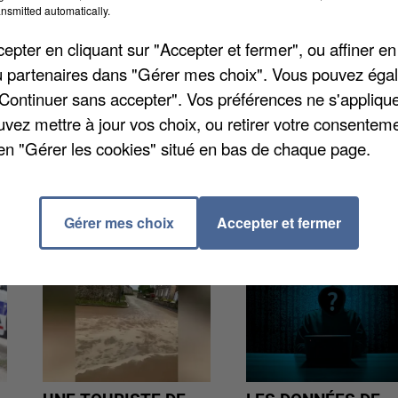
e père de famille a perdu sa mère et sa fillette le
nsmitted automatically.
à Poligny. Sa femme était morte un an plus tôt et il
pter en cliquant sur "Accepter et fermer", ou affiner en
2.395 participants à cette cagnotte lui a permis de
/ou partenaires dans "Gérer mes choix". Vous pouvez éga
 déménagement. « Elles ne voudraient pas que
"Continuer sans accepter". Vos préférences ne s'appliqu
is faire », a confié le papa, encore stupéfait de cet él
uvez mettre à jour vos choix, ou retirer votre consenteme
en "Gérer les cookies" situé en bas de chaque page.
Gérer mes choix
Accepter et fermer