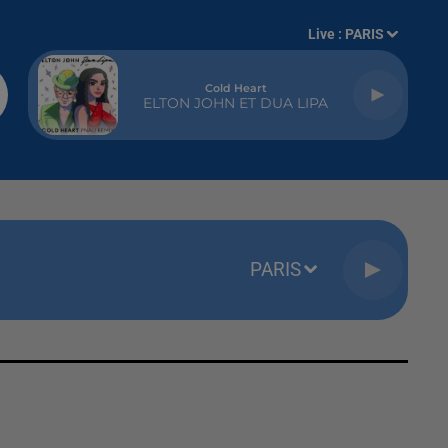
Live :
PARIS
Cold Heart
ELTON JOHN ET DUA LIPA
PARIS