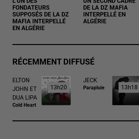
L’UN DES
UN SECOND CADRE
FONDATEURS
DE LA DZ MAFIA
SUPPOSÉS DE LA DZ
INTERPELLÉ EN
MAFIA INTERPELLÉ
ALGÉRIE
EN ALGÉRIE
RÉCEMMENT DIFFUSÉ
ELTON
JECK
13h20
13h20
13h18
13h18
Parapluie
JOHN ET
DUA LIPA
Cold Heart