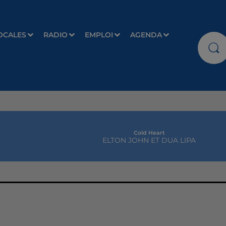
OCALES
RADIO
EMPLOI
AGENDA
Cold Heart
ELTON JOHN ET DUA LIPA