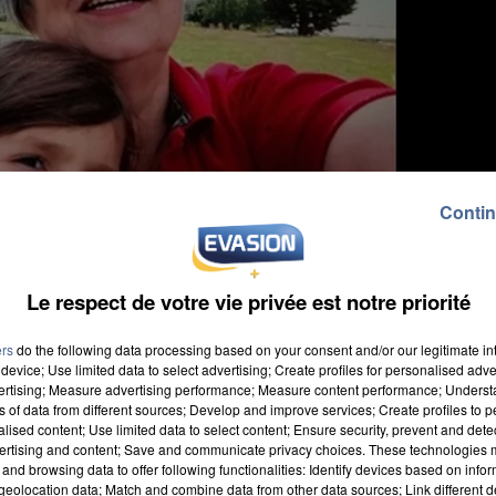
Contin
Le respect de votre vie privée est notre priorité
ers
do the following data processing based on your consent and/or our legitimate int
device; Use limited data to select advertising; Create profiles for personalised adver
vertising; Measure advertising performance; Measure content performance; Unders
ns of data from different sources; Develop and improve services; Create profiles to 
alised content; Use limited data to select content; Ensure security, prevent and detect
ertising and content; Save and communicate privacy choices. These technologies
and browsing data to offer following functionalities: Identify devices based on infor
agnotte participative qu'il avait lancée le mois derni
eolocation data; Match and combine data from other data sources; Link different de