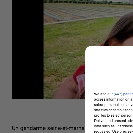
We and
our (447) partn
access information on a 
select personalised ad
statistics or combinatio
profiles to select person
Deliver and present adv
data such as IP address 
Un gendarme seine-et-marnais a refermé hier la c
requested; Use precise g