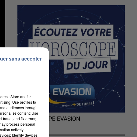
uer sans accepter
erest: Store and/or
tising; Use profiles to
tand audiences through
personalise content; Use
L'HOROSCOPE EVASION
 fraud, and fix errors;
 may process personal
mation actively
er
vices; Identify devices