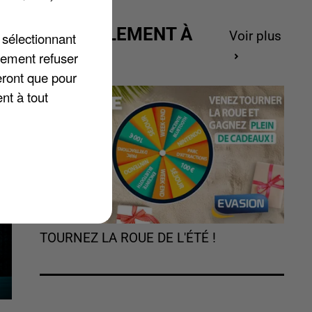
ACTUELLEMENT À
Voir plus
 sélectionnant
GAGNER
lement refuser
eront que pour
an
nt à tout
TOURNEZ LA ROUE DE L'ÉTÉ !