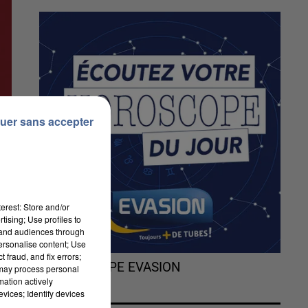
uer sans accepter
erest: Store and/or
tising; Use profiles to
tand audiences through
personalise content; Use
 fraud, and fix errors;
L'HOROSCOPE EVASION
 may process personal
mation actively
vices; Identify devices