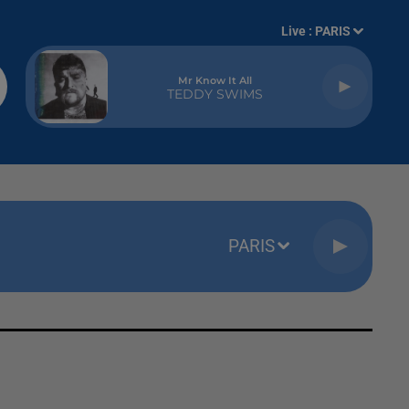
Live :
PARIS
Mr Know It All
TEDDY SWIMS
PARIS