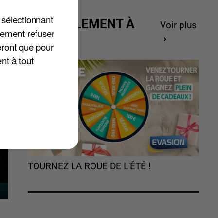
 sélectionnant
ACTUELLEMENT À
z
Voir plus
lement refuser
GAGNER
eront que pour
nt à tout
TOURNEZ LA ROUE DE L'ÉTÉ !