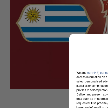
We and
our (447) partn
access information on a 
select personalised ad
statistics or combinatio
profiles to select person
Deliver and present adv
data such as IP address 
requested; Use precise g
based on information tra