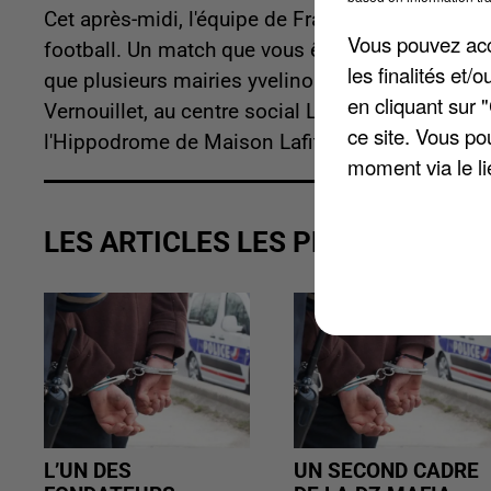
Cet après-midi, l'équipe de France affronte l'Ur
Vous pouvez acce
football. Un match que vous êtes nombreux à att
les finalités et
que plusieurs mairies yvelinoises ont décidé de 
en cliquant sur 
Vernouillet, au centre social Les Résédas. A Plai
ce site. Vous po
l'Hippodrome de Maison Lafitte, l'événement ser
moment via le li
LES ARTICLES LES PLUS VUS
L’UN DES
UN SECOND CADRE