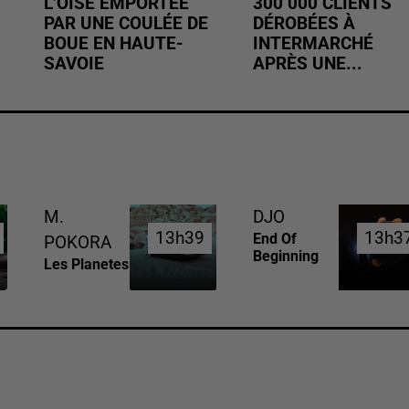
L’OISE EMPORTÉE
300 000 CLIENTS
PAR UNE COULÉE DE
DÉROBÉES À
BOUE EN HAUTE-
INTERMARCHÉ
SAVOIE
APRÈS UNE...
M.
DJO
13h39
13h39
13h3
13h3
End Of
POKORA
Beginning
Les Planetes