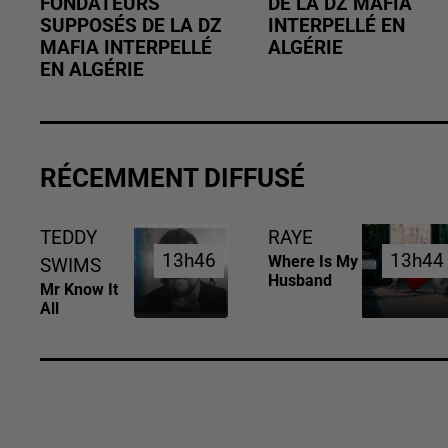
FONDATEURS
DE LA DZ MAFIA
SUPPOSÉS DE LA DZ
INTERPELLÉ EN
MAFIA INTERPELLÉ
ALGÉRIE
EN ALGÉRIE
RÉCEMMENT DIFFUSÉ
TEDDY
RAYE
13h46
13h46
13h44
13h44
Where Is My
SWIMS
Husband
Mr Know It
All