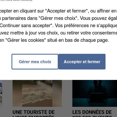
uguay en quart de finale de la Coupe du monde de
pter en cliquant sur "Accepter et fermer", ou affiner en
endre. Parmi ceux qui ne seront pas au travail, sache
/ou partenaires dans "Gérer mes choix". Vous pouvez éga
diffuser le match. C'est le cas par exemple à
"Continuer sans accepter". Vos préférences ne s'appliqu
sir le choc sera retransmis au stade Giroux. Et à
uvez mettre à jour vos choix, ou retirer votre consenteme
a diffusé dans la foulée des courses.
en "Gérer les cookies" situé en bas de chaque page.
Gérer mes choix
Accepter et fermer
UNE TOURISTE DE
LES DONNÉES DE