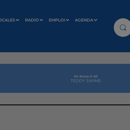
OCALES
RADIO
EMPLOI
AGENDA
Mr Know It All
TEDDY SWIMS