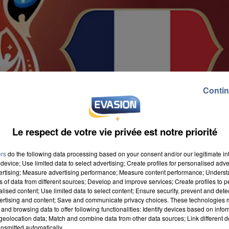
Contin
Le respect de votre vie privée est notre priorité
ers
do the following data processing based on your consent and/or our legitimate int
device; Use limited data to select advertising; Create profiles for personalised adver
vertising; Measure advertising performance; Measure content performance; Unders
ns of data from different sources; Develop and improve services; Create profiles to 
alised content; Use limited data to select content; Ensure security, prevent and detect
ertising and content; Save and communicate privacy choices. These technologies
and browsing data to offer following functionalities: Identify devices based on infor
eolocation data; Match and combine data from other data sources; Link different de
nsmitted automatically.