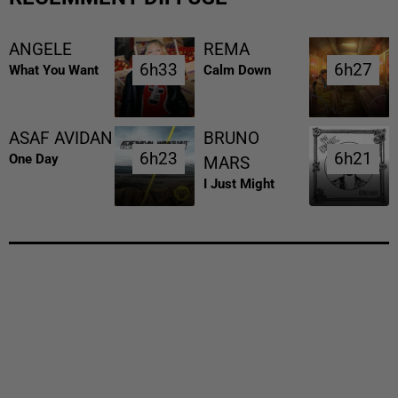
ANGELE
REMA
6h33
6h33
6h27
6h27
What You Want
Calm Down
ASAF AVIDAN
BRUNO
6h23
6h23
6h21
6h21
One Day
MARS
I Just Might