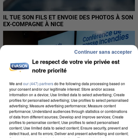
IL TUE SON FILS ET ENVOIE DES PHOTOS À SON
EX-COMPAGNE À NICE
Continuer sans accepter
Le respect de votre vie privée est
notre priorité
We and
our (447) partners
do the following data processing based on
your consent and/or our legitimate interest: Store and/or access
information on a device; Use limited data to select advertising; Create
profiles for personalised advertising; Use profiles to select personalised
advertising; Measure advertising performance; Measure content
performance; Understand audiences through statistics or combinations
of data from different sources; Develop and improve services; Create
profiles to personalise content; Use profiles to select personalised
content; Use limited data to select content; Ensure security, prevent and
detect fraud, and fix errors; Deliver and present advertising and content;
INCENDIES : L’ÎLE-DE-FRANCE LANCE UN ÉLAN