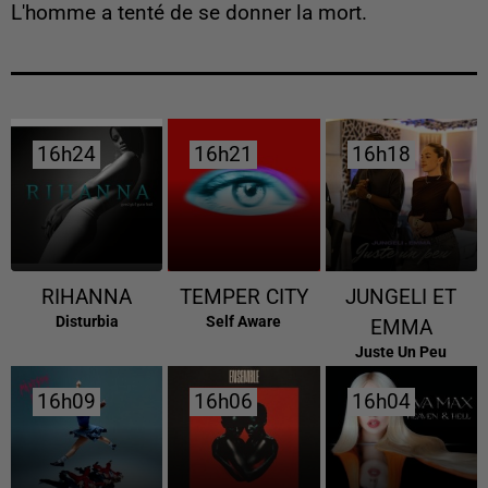
L'homme a tenté de se donner la mort.
16h24
16h24
16h21
16h21
16h18
16h18
RIHANNA
TEMPER CITY
JUNGELI ET
Disturbia
Self Aware
EMMA
Juste Un Peu
16h09
16h09
16h06
16h06
16h04
16h04