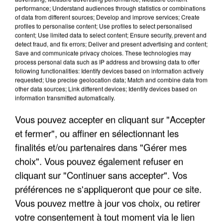
commun" avec les partis à la rentrée.
performance; Understand audiences through statistics or combinations
of data from different sources; Develop and improve services; Create
profiles to personalise content; Use profiles to select personalised
content; Use limited data to select content; Ensure security, prevent and
detect fraud, and fix errors; Deliver and present advertising and content;
Save and communicate privacy choices. These technologies may
process personal data such as IP address and browsing data to offer
following functionalities: Identify devices based on information actively
requested; Use precise geolocation data; Match and combine data from
other data sources; Link different devices; Identify devices based on
information transmitted automatically.
Vous pouvez accepter en cliquant sur "Accepter
et fermer", ou affiner en sélectionnant les
finalités et/ou partenaires dans "Gérer mes
choix". Vous pouvez également refuser en
cliquant sur "Continuer sans accepter". Vos
préférences ne s'appliqueront que pour ce site.
7h56
Vous pouvez mettre à jour vos choix, ou retirer
Une touriste de l’Oise emportée par une coulée de
boue en Haute-Savoie
votre consentement à tout moment via le lien