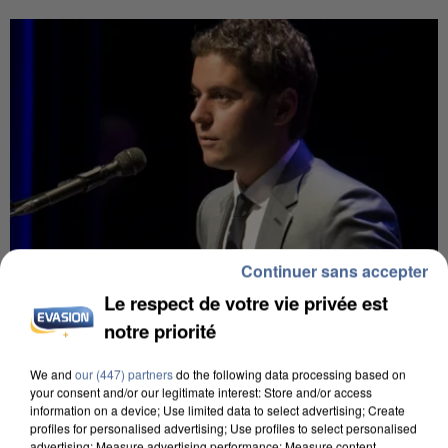
Continuer sans accepter
Le respect de votre vie privée est
notre priorité
12h00
We and
our (447) partners
do the following data processing based on
Gabriel Attal et Raphaël Glucksmann visés par des
your consent and/or our legitimate interest: Store and/or access
ingérences...
information on a device; Use limited data to select advertising; Create
profiles for personalised advertising; Use profiles to select personalised
Sollicité, Sébastien Lecornu annonce un "travail
advertising; Measure advertising performance; Measure content