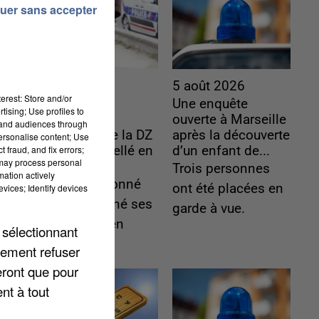
uer sans accepter
5 août 2026
5 août 2026
erest: Store and/or
L’un des
Une enquête
tising; Use profiles to
fondateurs
ouverte à Marseille
tand audiences through
supposés de la DZ
après la découverte
personalise content; Use
 fraud, and fix errors;
Mafia interpellé en
d’un enfant de...
 may process personal
Algérie
Trois personnes
mation actively
Il est soupçonné
ont été placées en
vices; Identify devices
d'y avoir mené ses
garde à vue.
opérations en
 sélectionnant
France.
lement refuser
eront que pour
nt à tout