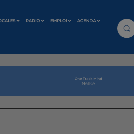
OCALES
RADIO
EMPLOI
AGENDA
One Track Mind
NAIKA