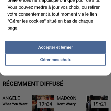
Vous pouvez mettre à jour vos choix, ou retirer
votre consentement à tout moment via le lien
"Gérer les cookies" situé en bas de chaque
page.
Accepter et fermer
UNE TOURISTE DE L’OISE EMPORTÉE PAR UNE
COULÉE DE BOUE EN HAUTE-SAVOIE
Gérer mes choix
RÉCEMMENT DIFFUSÉ
ANGELE
MADCON
19h24
19h24
19h21
19h21
What You Want
Don't Worry