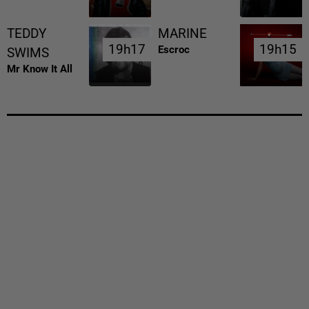
TEDDY
MARINE
19h17
19h17
19h15
19h15
Escroc
SWIMS
Mr Know It All