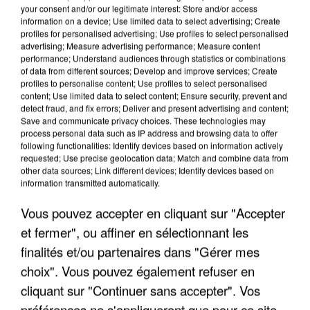
your consent and/or our legitimate interest: Store and/or access
information on a device; Use limited data to select advertising; Create
profiles for personalised advertising; Use profiles to select personalised
advertising; Measure advertising performance; Measure content
performance; Understand audiences through statistics or combinations
of data from different sources; Develop and improve services; Create
profiles to personalise content; Use profiles to select personalised
content; Use limited data to select content; Ensure security, prevent and
detect fraud, and fix errors; Deliver and present advertising and content;
Save and communicate privacy choices. These technologies may
process personal data such as IP address and browsing data to offer
following functionalities: Identify devices based on information actively
requested; Use precise geolocation data; Match and combine data from
other data sources; Link different devices; Identify devices based on
information transmitted automatically.
UN SECOND CADRE DE LA DZ MAFIA
INTERPELLÉ EN ALGÉRIE
Vous pouvez accepter en cliquant sur "Accepter
et fermer", ou affiner en sélectionnant les
finalités et/ou partenaires dans "Gérer mes
choix". Vous pouvez également refuser en
cliquant sur "Continuer sans accepter". Vos
préférences ne s'appliqueront que pour ce site.