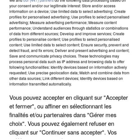
your consent and/or our legitimate interest: Store and/or access
information on a device; Use limited data to select advertising; Create
profiles for personalised advertising; Use profiles to select personalised
advertising; Measure advertising performance; Measure content
performance; Understand audiences through statistics or combinations
of data from different sources; Develop and improve services; Create
profiles to personalise content; Use profiles to select personalised
content; Use limited data to select content; Ensure security, prevent and
detect fraud, and fix errors; Deliver and present advertising and content;
Save and communicate privacy choices. These technologies may
process personal data such as IP address and browsing data to offer
following functionalities: Identify devices based on information actively
requested; Use precise geolocation data; Match and combine data from
other data sources; Link different devices; Identify devices based on
information transmitted automatically.
APRÈS TOUTES CES CANICULES, LES REFUGES
DE FAUNE SAUVAGE SONT...
Vous pouvez accepter en cliquant sur "Accepter
et fermer", ou affiner en sélectionnant les
finalités et/ou partenaires dans "Gérer mes
choix". Vous pouvez également refuser en
cliquant sur "Continuer sans accepter". Vos