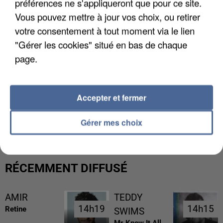
préférences ne s'appliqueront que pour ce site.
Vous pouvez mettre à jour vos choix, ou retirer
votre consentement à tout moment via le lien
"Gérer les cookies" situé en bas de chaque
page.
Accepter et fermer
L’UN DES FONDATEURS SUPPOSÉS DE LA DZ
MAFIA INTERPELLÉ EN ALGÉRIE
Gérer mes choix
RÉCEMMENT DIFFUSÉ
AMIR
TEDDY
14h19
14h19
14h15
14h15
Retine
SWIMS