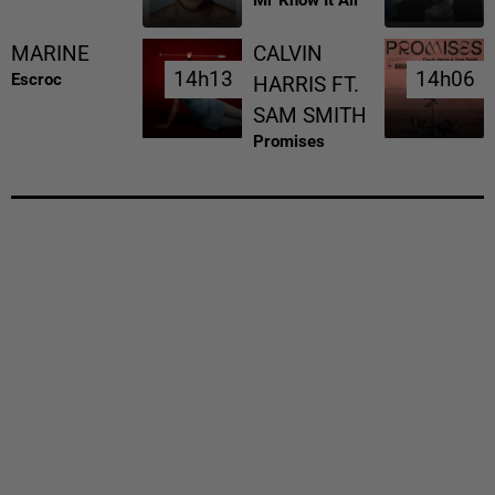
Mr Know It All
MARINE
CALVIN
14h13
14h13
14h06
14h06
Escroc
HARRIS FT.
SAM SMITH
Promises