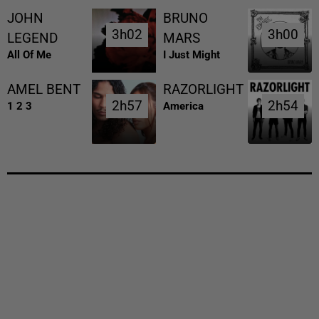
JOHN
BRUNO
3h02
3h02
3h00
3h00
LEGEND
MARS
All Of Me
I Just Might
AMEL BENT
RAZORLIGHT
2h57
2h57
2h54
2h54
1 2 3
America