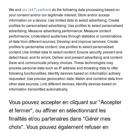
We and
our (447) partners
do the following data processing based on
your consent and/or our legitimate interest: Store and/or access
information on a device; Use limited data to select advertising; Create
profiles for personalised advertising; Use profiles to select personalised
advertising; Measure advertising performance; Measure content
performance; Understand audiences through statistics or combinations
of data from different sources; Develop and improve services; Create
profiles to personalise content; Use profiles to select personalised
content; Use limited data to select content; Ensure security, prevent and
detect fraud, and fix errors; Deliver and present advertising and content;
Save and communicate privacy choices. These technologies may
process personal data such as IP address and browsing data to offer
following functionalities: Identify devices based on information actively
requested; Use precise geolocation data; Match and combine data from
other data sources; Link different devices; Identify devices based on
information transmitted automatically.
Vous pouvez accepter en cliquant sur "Accepter
APRÈS TOUTES CES CANICULES, LES REFUGES
DE FAUNE SAUVAGE SONT...
et fermer", ou affiner en sélectionnant les
finalités et/ou partenaires dans "Gérer mes
choix". Vous pouvez également refuser en