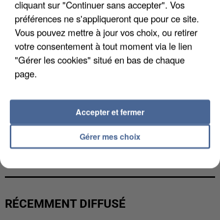
cliquant sur "Continuer sans accepter". Vos
préférences ne s'appliqueront que pour ce site.
Vous pouvez mettre à jour vos choix, ou retirer
votre consentement à tout moment via le lien
"Gérer les cookies" situé en bas de chaque
page.
Accepter et fermer
Gérer mes choix
L’UN DES FONDATEURS SUPPOSÉS DE LA DZ
MAFIA INTERPELLÉ EN ALGÉRIE
RÉCEMMENT DIFFUSÉ