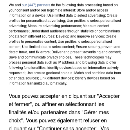
We and
our (447) partners
do the following data processing based on
your consent and/or our legitimate interest: Store and/or access
information on a device; Use limited data to select advertising; Create
profiles for personalised advertising; Use profiles to select personalised
advertising; Measure advertising performance; Measure content
performance; Understand audiences through statistics or combinations
7 août 2026
of data from different sources; Develop and improve services; Create
Un second cadre de la DZ Mafia interpellé en
profiles to personalise content; Use profiles to select personalised
Algérie
content; Use limited data to select content; Ensure security, prevent and
detect fraud, and fix errors; Deliver and present advertising and content;
Un cofondateur du réseau avait été interpellé
Save and communicate privacy choices. These technologies may
quelques jours plus tôt.
process personal data such as IP address and browsing data to offer
following functionalities: Identify devices based on information actively
requested; Use precise geolocation data; Match and combine data from
other data sources; Link different devices; Identify devices based on
information transmitted automatically.
Vous pouvez accepter en cliquant sur "Accepter
et fermer", ou affiner en sélectionnant les
finalités et/ou partenaires dans "Gérer mes
choix". Vous pouvez également refuser en
cliquant sur "Continuer sans accepter". Vos