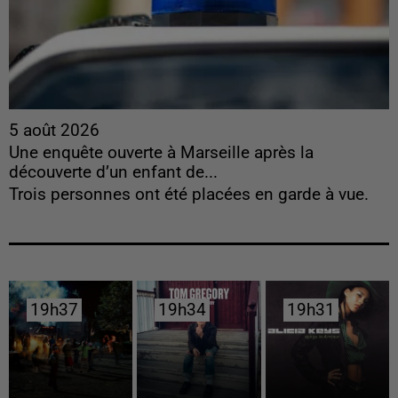
5 août 2026
Une enquête ouverte à Marseille après la
découverte d’un enfant de...
Trois personnes ont été placées en garde à vue.
19h37
19h37
19h34
19h34
19h31
19h31