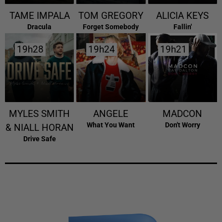
TAME IMPALA
TOM GREGORY
ALICIA KEYS
Dracula
Forget Somebody
Fallin'
19h28
19h28
19h24
19h24
19h21
19h21
MYLES SMITH
ANGELE
MADCON
What You Want
Don't Worry
& NIALL HORAN
Drive Safe