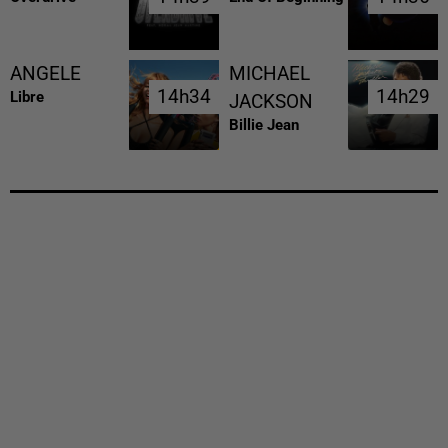
ANGELE
MICHAEL
14h34
14h34
14h29
14h29
Libre
JACKSON
Billie Jean