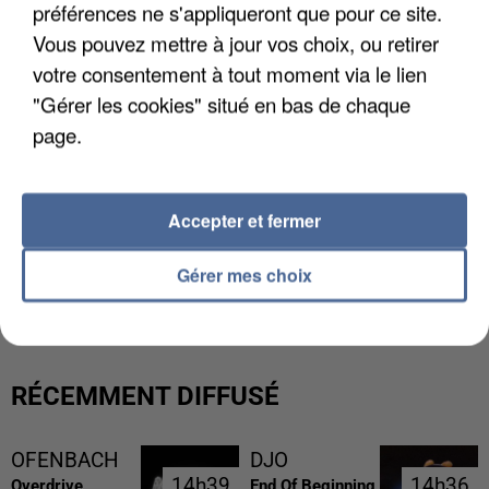
préférences ne s'appliqueront que pour ce site.
Vous pouvez mettre à jour vos choix, ou retirer
votre consentement à tout moment via le lien
"Gérer les cookies" situé en bas de chaque
page.
Accepter et fermer
Gérer mes choix
LES FRANÇAIS, FANS DE LA FLEMME
RÉCEMMENT DIFFUSÉ
OFENBACH
DJO
14h39
14h39
14h36
14h36
Overdrive
End Of Beginning