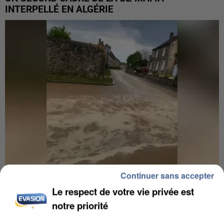
INTERPELLÉ EN ALGÉRIE
Continuer sans accepter
Le respect de votre vie privée est
UNE TOURISTE DE L’OISE EMPORTÉE PAR UNE
COULÉE DE BOUE EN HAUTE-SAVOIE
notre priorité