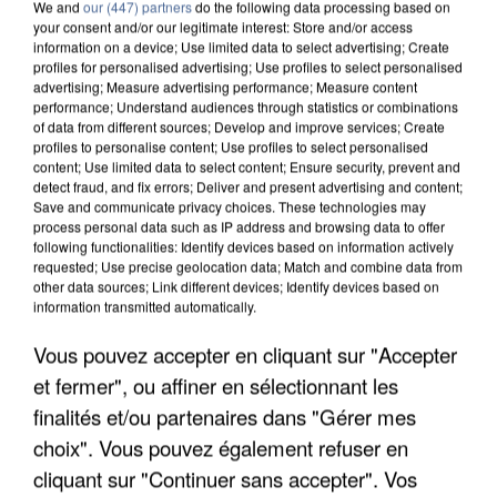
We and
our (447) partners
do the following data processing based on
your consent and/or our legitimate interest: Store and/or access
information on a device; Use limited data to select advertising; Create
profiles for personalised advertising; Use profiles to select personalised
advertising; Measure advertising performance; Measure content
performance; Understand audiences through statistics or combinations
of data from different sources; Develop and improve services; Create
profiles to personalise content; Use profiles to select personalised
content; Use limited data to select content; Ensure security, prevent and
detect fraud, and fix errors; Deliver and present advertising and content;
Save and communicate privacy choices. These technologies may
process personal data such as IP address and browsing data to offer
following functionalities: Identify devices based on information actively
requested; Use precise geolocation data; Match and combine data from
other data sources; Link different devices; Identify devices based on
information transmitted automatically.
Vous pouvez accepter en cliquant sur "Accepter
LES DONNÉES DE 300 000 CLIENTS DÉROBÉES À
INTERMARCHÉ APRÈS UNE...
et fermer", ou affiner en sélectionnant les
finalités et/ou partenaires dans "Gérer mes
choix". Vous pouvez également refuser en
cliquant sur "Continuer sans accepter". Vos