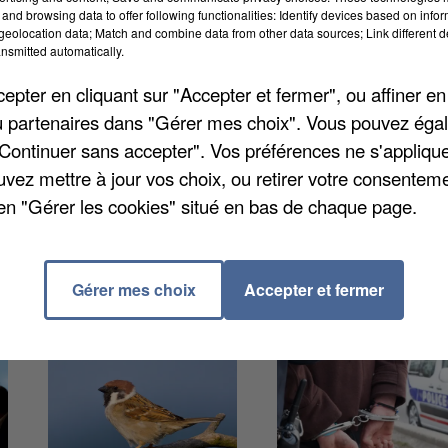
tion de différents projets. Ensuite Rachida Dati ira
and browsing data to offer following functionalities: Identify devices based on infor
eolocation data; Match and combine data from other data sources; Link different de
s au musée de la Grande Guerre avant d'aller jeter un œ
nsmitted automatically.
u musée Bossuet. Enfin la ministre bouclera par
pter en cliquant sur "Accepter et fermer", ou affiner en
uel elle prononcera un discours.
/ou partenaires dans "Gérer mes choix". Vous pouvez éga
"Continuer sans accepter". Vos préférences ne s'appliqu
uvez mettre à jour vos choix, ou retirer votre consenteme
en "Gérer les cookies" situé en bas de chaque page.
Gérer mes choix
Accepter et fermer