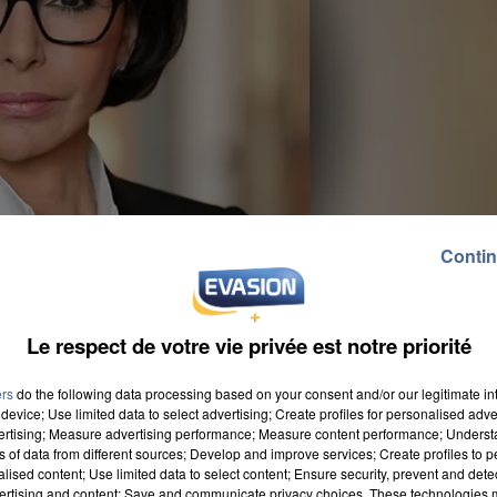
Contin
Le respect de votre vie privée est notre priorité
ers
do the following data processing based on your consent and/or our legitimate int
device; Use limited data to select advertising; Create profiles for personalised adver
vertising; Measure advertising performance; Measure content performance; Unders
ns of data from different sources; Develop and improve services; Create profiles to 
alised content; Use limited data to select content; Ensure security, prevent and detect
era plusieurs heures sur place. Son tour de la ville
ertising and content; Save and communicate privacy choices. These technologies