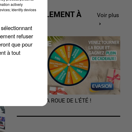
mation actively
vices; Identify devices
il
ACTUELLEMENT À
Voir plus
GAGNER
 sélectionnant
lement refuser
eront que pour
nt à tout
TOURNEZ LA ROUE DE L'ÉTÉ !