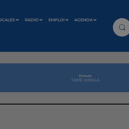
OCALES
RADIO
EMPLOI
AGENDA
Dracula
TAME IMPALA