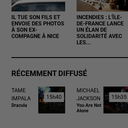
IL TUE SON FILS ET
INCENDIES : L’ÎLE-
ENVOIE DES PHOTOS
DE-FRANCE LANCE
À SON EX-
UN ÉLAN DE
COMPAGNE À NICE
SOLIDARITÉ AVEC
LES...
RÉCEMMENT DIFFUSÉ
TAME
MICHAEL
15h40
15h40
15h35
15h35
IMPALA
JACKSON
Dracula
You Are Not
Alone