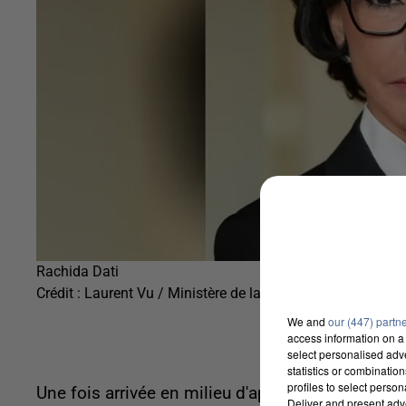
Rachida Dati
Crédit :
Laurent Vu / Ministère de la Culture CC BY SA 3.0
We and
our (447) partn
access information on a 
select personalised ad
statistics or combinatio
profiles to select person
Une fois arrivée en milieu d'après-midi, elle pass
Deliver and present adv