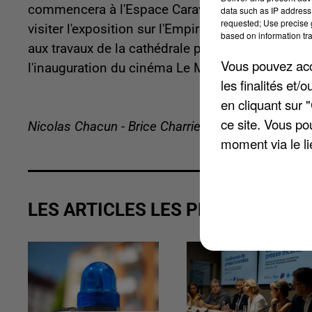
commencera à l'Espace Caravelle avec la présenta
data such as IP address 
requested; Use precise g
visiter l'exposition sur l'Empire colonial françai
based on information tra
aux travaux de la cathédrale puis de rejoindre a
Vous pouvez acce
l'inauguration du cinéma Le Majestic devant leq
les finalités et
en cliquant sur 
ce site. Vous po
Nicolas Chacun - Brice Charrier
moment via le li
LES ARTICLES LES PLUS VUS