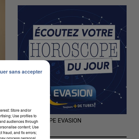
uer sans accepter
erest: Store and/or
tising; Use profiles to
L'HOROSCOPE EVASION
tand audiences through
personalise content; Use
 fraud, and fix errors;
 may process personal