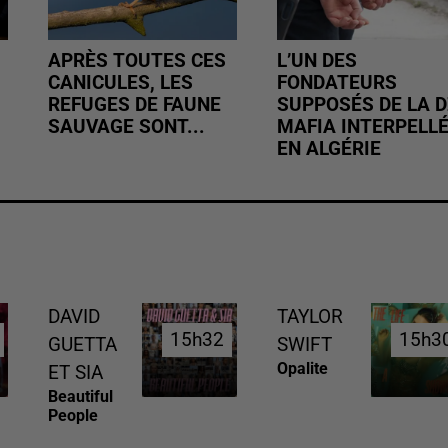
APRÈS TOUTES CES
L’UN DES
CANICULES, LES
FONDATEURS
REFUGES DE FAUNE
SUPPOSÉS DE LA D
SAUVAGE SONT...
MAFIA INTERPELL
EN ALGÉRIE
DAVID
TAYLOR
15h32
15h32
15h3
15h3
GUETTA
SWIFT
Opalite
ET SIA
Beautiful
People