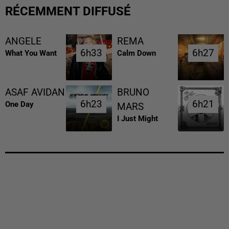
RÉCEMMENT DIFFUSÉ
ANGELE
REMA
6h33
6h33
6h27
6h27
What You Want
Calm Down
ASAF AVIDAN
BRUNO
6h23
6h23
6h21
6h21
One Day
MARS
I Just Might