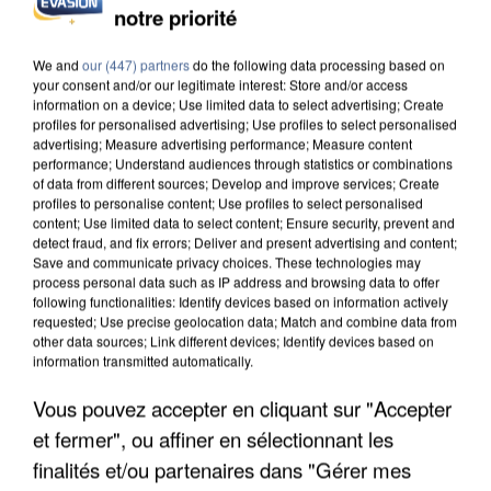
notre priorité
INCENDIES : L’ÎLE-DE-FRANCE LANCE UN ÉLAN
DE SOLIDARITÉ AVEC LES...
We and
our (447) partners
do the following data processing based on
your consent and/or our legitimate interest: Store and/or access
information on a device; Use limited data to select advertising; Create
profiles for personalised advertising; Use profiles to select personalised
advertising; Measure advertising performance; Measure content
performance; Understand audiences through statistics or combinations
of data from different sources; Develop and improve services; Create
profiles to personalise content; Use profiles to select personalised
content; Use limited data to select content; Ensure security, prevent and
detect fraud, and fix errors; Deliver and present advertising and content;
Save and communicate privacy choices. These technologies may
process personal data such as IP address and browsing data to offer
following functionalities: Identify devices based on information actively
requested; Use precise geolocation data; Match and combine data from
other data sources; Link different devices; Identify devices based on
information transmitted automatically.
Vous pouvez accepter en cliquant sur "Accepter
et fermer", ou affiner en sélectionnant les
APRÈS TOUTES CES CANICULES, LES REFUGES
DE FAUNE SAUVAGE SONT...
finalités et/ou partenaires dans "Gérer mes