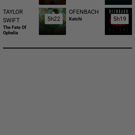
TAYLOR
OFENBACH
5h22
5h22
5h19
5h19
Katchi
SWIFT
The Fate Of
Ophelia