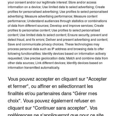
your consent and/or our legitimate interest: Store and/or access
information on a device; Use limited data to select advertising; Create
profiles for personalised advertising; Use profiles to select personalised
advertising; Measure advertising performance; Measure content
performance; Understand audiences through statistics or combinations
of data from different sources; Develop and improve services; Create
profiles to personalise content; Use profiles to select personalised
content; Use limited data to select content; Ensure security, prevent and
detect fraud, and fix errors; Deliver and present advertising and content;
Save and communicate privacy choices. These technologies may
process personal data such as IP address and browsing data to offer
following functionalities: Identify devices based on information actively
requested; Use precise geolocation data; Match and combine data from
other data sources; Link different devices; Identify devices based on
information transmitted automatically.
APRÈS TOUTES CES CANICULES, LES REFUGES
DE FAUNE SAUVAGE SONT...
Vous pouvez accepter en cliquant sur "Accepter
et fermer", ou affiner en sélectionnant les
finalités et/ou partenaires dans "Gérer mes
choix". Vous pouvez également refuser en
cliquant sur "Continuer sans accepter". Vos
préférences ne s'appliqueront que pour ce site.