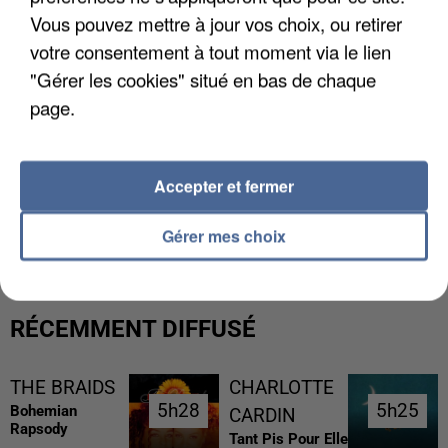
Vous pouvez mettre à jour vos choix, ou retirer
votre consentement à tout moment via le lien
"Gérer les cookies" situé en bas de chaque
page.
Accepter et fermer
L’UN DES FONDATEURS SUPPOSÉS DE LA DZ
MAFIA INTERPELLÉ EN ALGÉRIE
Gérer mes choix
RÉCEMMENT DIFFUSÉ
THE BRAIDS
CHARLOTTE
5h28
5h28
5h25
5h25
Bohemian
CARDIN
Rapsody
Tant Pis Pour Elle