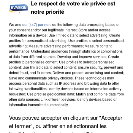
Le respect de votre vie privée est
notre priorité
L’UN DES FONDATEURS SUPPOSÉS DE LA DZ
We and
our (447) partners
do the following data processing based on
MAFIA INTERPELLÉ EN ALGÉRIE
your consent and/or our legitimate interest: Store and/or access
information on a device; Use limited data to select advertising; Create
profiles for personalised advertising; Use profiles to select personalised
advertising; Measure advertising performance; Measure content
performance; Understand audiences through statistics or combinations
of data from different sources; Develop and improve services; Create
profiles to personalise content; Use profiles to select personalised
content; Use limited data to select content; Ensure security, prevent and
detect fraud, and fix errors; Deliver and present advertising and content;
Save and communicate privacy choices. These technologies may
process personal data such as IP address and browsing data to offer
following functionalities: Identify devices based on information actively
requested; Use precise geolocation data; Match and combine data from
other data sources; Link different devices; Identify devices based on
information transmitted automatically.
Vous pouvez accepter en cliquant sur "Accepter
et fermer", ou affiner en sélectionnant les