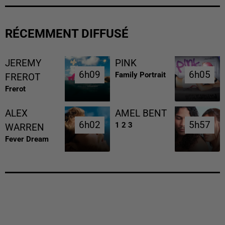
RÉCEMMENT DIFFUSÉ
JEREMY
PINK
6h09
6h09
6h05
6h05
Family Portrait
FREROT
Frerot
ALEX
AMEL BENT
6h02
6h02
5h57
5h57
1 2 3
WARREN
Fever Dream