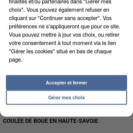
finalités et/ou partenaires dans "Gérer mes
UN SECOND CADRE DE LA DZ MAFIA
INTERPELLÉ EN ALGÉRIE
choix". Vous pouvez également refuser en
cliquant sur "Continuer sans accepter". Vos
préférences ne s'appliqueront que pour ce site.
Vous pouvez mettre à jour vos choix, ou retirer
votre consentement à tout moment via le lien
"Gérer les cookies" situé en bas de chaque
page.
Accepter et fermer
Gérer mes choix
UNE TOURISTE DE L’OISE EMPORTÉE PAR UNE
COULÉE DE BOUE EN HAUTE-SAVOIE