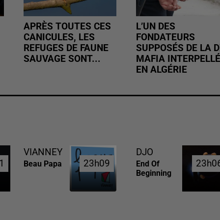
APRÈS TOUTES CES
L’UN DES
CANICULES, LES
FONDATEURS
REFUGES DE FAUNE
SUPPOSÉS DE LA D
SAUVAGE SONT...
MAFIA INTERPELL
EN ALGÉRIE
VIANNEY
DJO
1
1
23h09
23h09
23h0
23h0
Beau Papa
End Of
Beginning