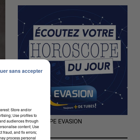
uer sans accepter
erest: Store and/or
tising; Use profiles to
tand audiences through
L'HOROSCOPE EVASION
personalise content; Use
 fraud, and fix errors;
 may process personal