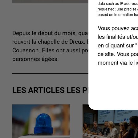
data such as IP address 
requested; Use precise g
based on information tra
Vous pouvez acce
Depuis le début du mois, quatre religieuses ont i
les finalités et
rouvert la chapelle de Dreux. Elles vont d'abord f
en cliquant sur 
Couasnon. Elles ont aussi prévu de mener d'autr
ce site. Vous po
personnes âgées.
moment via le li
LES ARTICLES LES PLUS VUS