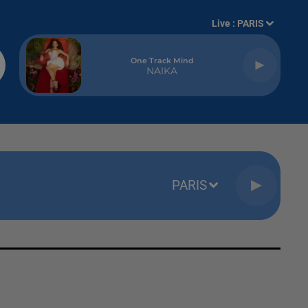
Live :
PARIS
One Track Mind
NAIKA
PARIS