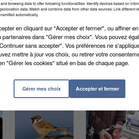
and browsing data to offer following functionalities: Identify devices based on infor
eolocation data; Match and combine data from other data sources; Link different de
nsmitted automatically.
pter en cliquant sur "Accepter et fermer", ou affiner en
nvesti la petite maison de la paroisse Saint-Michel et
/ou partenaires dans "Gérer mes choix". Vous pouvez éga
aire la catéchèse aux lycées Saint-Pierre et De
"Continuer sans accepter". Vos préférences ne s'appliqu
es actions en faveur des familles, des enfants et des
uvez mettre à jour vos choix, ou retirer votre consenteme
en "Gérer les cookies" situé en bas de chaque page.
Gérer mes choix
Accepter et fermer