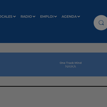
OCALES
RADIO
EMPLOI
AGENDA
One Track Mind
NAIKA