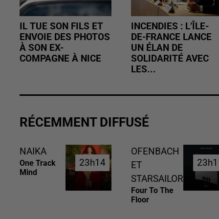
IL TUE SON FILS ET
INCENDIES : L’ÎLE-
ENVOIE DES PHOTOS
DE-FRANCE LANCE
À SON EX-
UN ÉLAN DE
COMPAGNE À NICE
SOLIDARITÉ AVEC
LES...
RÉCEMMENT DIFFUSÉ
NAIKA
OFENBACH
23h14
23h14
23h1
23h1
One Track
ET
Mind
STARSAILOR
Four To The
Floor