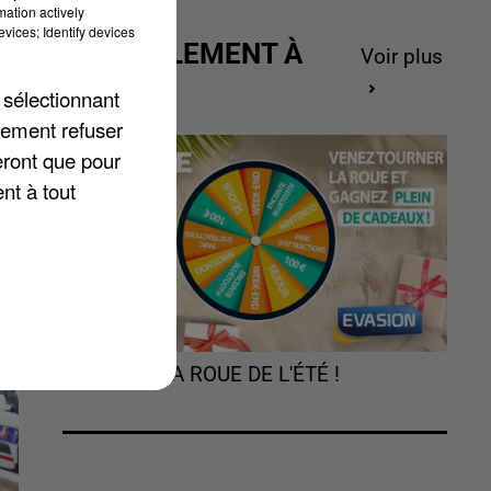
mation actively
vices; Identify devices
ACTUELLEMENT À
Voir plus
GAGNER
 sélectionnant
lement refuser
eront que pour
nt à tout
TOURNEZ LA ROUE DE L'ÉTÉ !