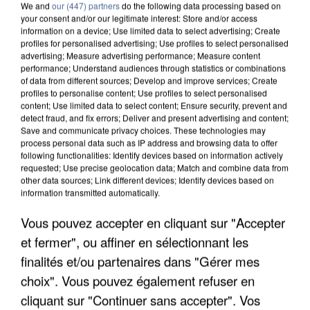
We and
our (447) partners
do the following data processing based on
your consent and/or our legitimate interest: Store and/or access
information on a device; Use limited data to select advertising; Create
profiles for personalised advertising; Use profiles to select personalised
advertising; Measure advertising performance; Measure content
performance; Understand audiences through statistics or combinations
of data from different sources; Develop and improve services; Create
profiles to personalise content; Use profiles to select personalised
content; Use limited data to select content; Ensure security, prevent and
detect fraud, and fix errors; Deliver and present advertising and content;
Save and communicate privacy choices. These technologies may
process personal data such as IP address and browsing data to offer
following functionalities: Identify devices based on information actively
requested; Use precise geolocation data; Match and combine data from
other data sources; Link different devices; Identify devices based on
information transmitted automatically.
APRÈS TOUTES CES CANICULES, LES REFUGES
Vous pouvez accepter en cliquant sur "Accepter
DE FAUNE SAUVAGE SONT...
et fermer", ou affiner en sélectionnant les
finalités et/ou partenaires dans "Gérer mes
choix". Vous pouvez également refuser en
cliquant sur "Continuer sans accepter". Vos