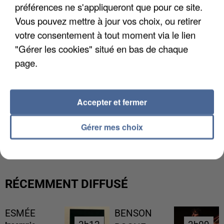
préférences ne s'appliqueront que pour ce site.
Vous pouvez mettre à jour vos choix, ou retirer
votre consentement à tout moment via le lien
"Gérer les cookies" situé en bas de chaque
page.
Accepter et fermer
L’UN DES FONDATEURS SUPPOSÉS DE LA DZ
Gérer mes choix
MAFIA INTERPELLÉ EN ALGÉRIE
RÉCEMMENT DIFFUSÉ
ESMÉE
BENSON