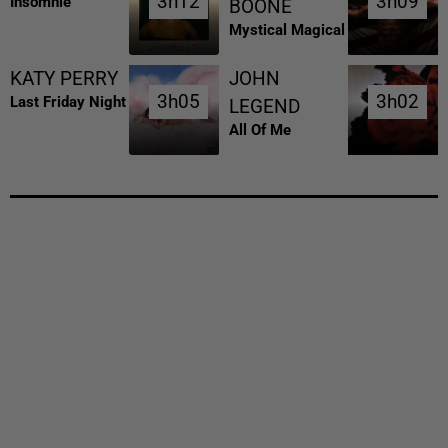
3h12
3h12
3h09
3h09
Insomnie
BOONE
Mystical Magical
KATY PERRY
JOHN
3h05
3h05
3h02
3h02
Last Friday Night
LEGEND
All Of Me