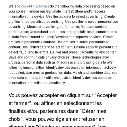
We and
our (447) partners
do the following data processing based on
your consent and/or our legitimate interest: Store and/or access
information on a device; Use limited data to select advertising; Create
profiles for personalised advertising; Use profiles to select personalised
advertising; Measure advertising performance; Measure content
performance; Understand audiences through statistics or combinations
of data from different sources; Develop and improve services; Create
profiles to personalise content; Use profiles to select personalised
content; Use limited data to select content; Ensure security, prevent and
detect fraud, and fix errors; Deliver and present advertising and content;
Save and communicate privacy choices. These technologies may
process personal data such as IP address and browsing data to offer
following functionalities: Identify devices based on information actively
requested; Use precise geolocation data; Match and combine data from
other data sources; Link different devices; Identify devices based on
information transmitted automatically.
APRÈS TOUTES CES CANICULES, LES REFUGES
Vous pouvez accepter en cliquant sur "Accepter
DE FAUNE SAUVAGE SONT...
et fermer", ou affiner en sélectionnant les
finalités et/ou partenaires dans "Gérer mes
choix". Vous pouvez également refuser en
cliquant sur "Continuer sans accepter". Vos