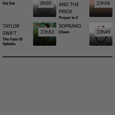
0h00
0h00
23h56
23h56
Dai Dai
AND THE
PRICK
Prayer In C
TAYLOR
SOPRANO
23h53
23h53
23h49
23h49
Clown
SWIFT
The Fate Of
Ophelia