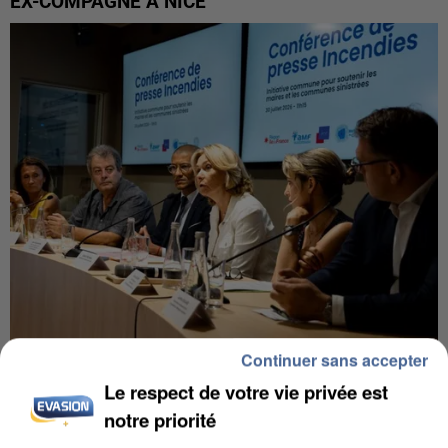
EX-COMPAGNE À NICE
Continuer sans accepter
INCENDIES : L’ÎLE-DE-FRANCE LANCE UN ÉLAN
DE SOLIDARITÉ AVEC LES...
Le respect de votre vie privée est
notre priorité