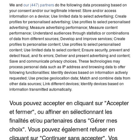
We and
our (447) partners
do the following data processing based on
your consent and/or our legitimate interest: Store and/or access
information on a device; Use limited data to select advertising; Create
profiles for personalised advertising; Use profiles to select personalised
advertising; Measure advertising performance; Measure content
performance; Understand audiences through statistics or combinations
of data from different sources; Develop and improve services; Create
profiles to personalise content; Use profiles to select personalised
content; Use limited data to select content; Ensure security, prevent and
detect fraud, and fix errors; Deliver and present advertising and content;
Save and communicate privacy choices. These technologies may
process personal data such as IP address and browsing data to offer
following functionalities: Identify devices based on information actively
requested; Use precise geolocation data; Match and combine data from
other data sources; Link different devices; Identify devices based on
information transmitted automatically.
APRÈS TOUTES CES CANICULES, LES REFUGES
DE FAUNE SAUVAGE SONT...
Vous pouvez accepter en cliquant sur "Accepter
et fermer", ou affiner en sélectionnant les
finalités et/ou partenaires dans "Gérer mes
choix". Vous pouvez également refuser en
cliquant sur "Continuer sans accepter". Vos