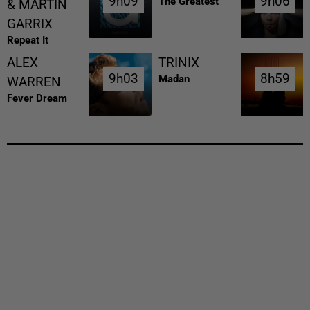
9h09
9h09
9h06
9h06
The Greatest
& MARTIN
GARRIX
Repeat It
ALEX
TRINIX
9h03
9h03
8h59
8h59
Madan
WARREN
Fever Dream