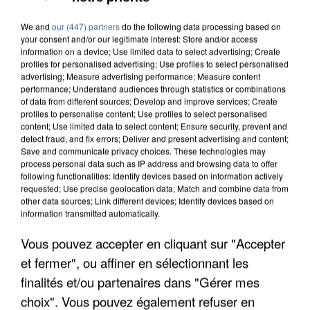
We and
our (447) partners
do the following data processing based on
your consent and/or our legitimate interest: Store and/or access
information on a device; Use limited data to select advertising; Create
profiles for personalised advertising; Use profiles to select personalised
advertising; Measure advertising performance; Measure content
performance; Understand audiences through statistics or combinations
of data from different sources; Develop and improve services; Create
profiles to personalise content; Use profiles to select personalised
content; Use limited data to select content; Ensure security, prevent and
detect fraud, and fix errors; Deliver and present advertising and content;
Save and communicate privacy choices. These technologies may
process personal data such as IP address and browsing data to offer
following functionalities: Identify devices based on information actively
requested; Use precise geolocation data; Match and combine data from
other data sources; Link different devices; Identify devices based on
information transmitted automatically.
Vous pouvez accepter en cliquant sur "Accepter
UNE TOURISTE DE L’OISE EMPORTÉE PAR UNE
et fermer", ou affiner en sélectionnant les
COULÉE DE BOUE EN HAUTE-SAVOIE
finalités et/ou partenaires dans "Gérer mes
choix". Vous pouvez également refuser en