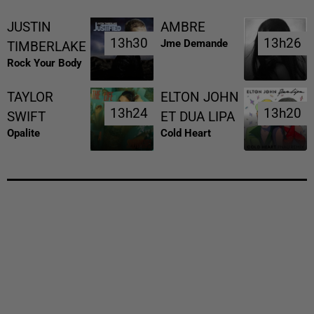
JUSTIN
AMBRE
13h30
13h30
13h26
13h26
Jme Demande
TIMBERLAKE
Rock Your Body
TAYLOR
ELTON JOHN
13h24
13h24
13h20
13h20
SWIFT
ET DUA LIPA
Opalite
Cold Heart