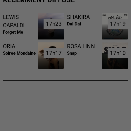
LEWIS
SHAKIRA
17h23
17h23
17h19
17h19
Dai Dai
CAPALDI
Forget Me
ORIA
ROSA LINN
17h17
17h17
17h10
17h10
Soiree Mondaine
Snap