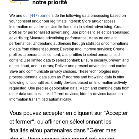
notre priorité
MAFIA INTERPELLÉ EN ALGÉRIE
We and
our (447) partners
do the following data processing based on
your consent and/or our legitimate interest: Store and/or access
information on a device; Use limited data to select advertising; Create
profiles for personalised advertising; Use profiles to select personalised
advertising; Measure advertising performance; Measure content
performance; Understand audiences through statistics or combinations
of data from different sources; Develop and improve services; Create
profiles to personalise content; Use profiles to select personalised
content; Use limited data to select content; Ensure security, prevent and
detect fraud, and fix errors; Deliver and present advertising and content;
Save and communicate privacy choices. These technologies may
process personal data such as IP address and browsing data to offer
following functionalities: Identify devices based on information actively
requested; Use precise geolocation data; Match and combine data from
other data sources; Link different devices; Identify devices based on
information transmitted automatically.
Vous pouvez accepter en cliquant sur "Accepter
UN SECOND CADRE DE LA DZ MAFIA
et fermer", ou affiner en sélectionnant les
INTERPELLÉ EN ALGÉRIE
finalités et/ou partenaires dans "Gérer mes
choix". Vous pouvez également refuser en