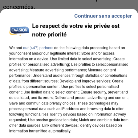
concernées.
Continuer sans accepter
Le respect de votre vie privée est
notre priorité
We and
our (447) partners
do the following data processing based on
your consent and/or our legitimate interest: Store and/or access
information on a device; Use limited data to select advertising; Create
profiles for personalised advertising; Use profiles to select personalised
advertising; Measure advertising performance; Measure content
performance; Understand audiences through statistics or combinations
of data from different sources; Develop and improve services; Create
profiles to personalise content; Use profiles to select personalised
content; Use limited data to select content; Ensure security, prevent and
detect fraud, and fix errors; Deliver and present advertising and content;
Save and communicate privacy choices. These technologies may
process personal data such as IP address and browsing data to offer
following functionalities: Identify devices based on information actively
7 août 2026
requested; Use precise geolocation data; Match and combine data from
other data sources; Link different devices; Identify devices based on
Un second cadre de la DZ Mafia interpellé en
information transmitted automatically.
Algérie