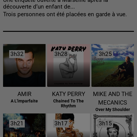
Une enquête ouverte à Marseille après la
découverte d’un enfant de...
Trois personnes ont été placées en garde à vue.
3h32
3h32
3h28
3h28
3h25
3h25
AMIR
KATY PERRY
MIKE AND THE
A L'imparfaite
Chained To The
MECANICS
Rhythm
Over My Shoulder
3h21
3h21
3h17
3h17
3h15
3h15