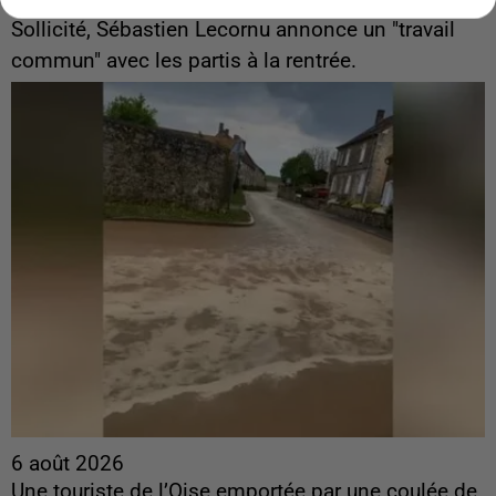
ingérences...
Sollicité, Sébastien Lecornu annonce un "travail
commun" avec les partis à la rentrée.
6 août 2026
Une touriste de l’Oise emportée par une coulée de