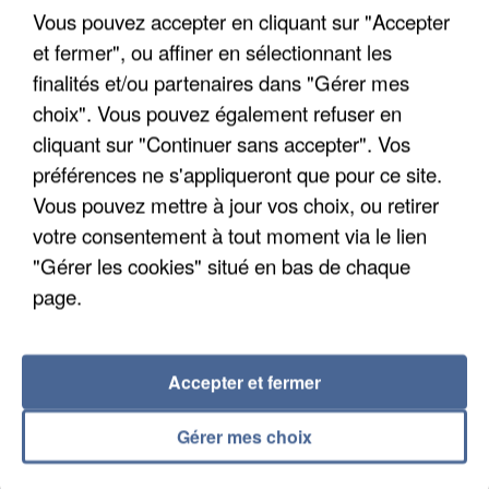
Un cofondateur du réseau avait été interpellé
Vous pouvez accepter en cliquant sur "Accepter
quelques jours plus tôt.
et fermer", ou affiner en sélectionnant les
finalités et/ou partenaires dans "Gérer mes
choix". Vous pouvez également refuser en
cliquant sur "Continuer sans accepter". Vos
préférences ne s'appliqueront que pour ce site.
Vous pouvez mettre à jour vos choix, ou retirer
votre consentement à tout moment via le lien
"Gérer les cookies" situé en bas de chaque
page.
Accepter et fermer
Gérer mes choix
6 août 2026
Gabriel Attal et Raphaël Glucksmann visés par des