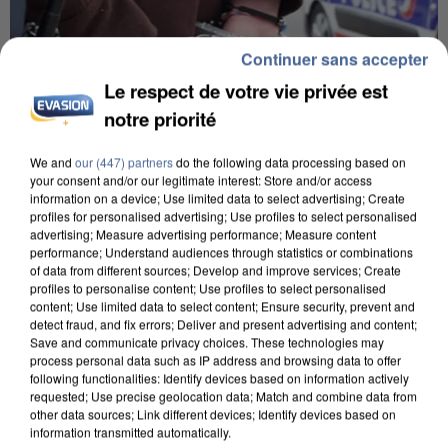
Continuer sans accepter
Le respect de votre vie privée est
notre priorité
We and
our (447) partners
do the following data processing based on
your consent and/or our legitimate interest: Store and/or access
information on a device; Use limited data to select advertising; Create
profiles for personalised advertising; Use profiles to select personalised
L’UN DES FONDATEURS SUPPOSÉS DE LA DZ
advertising; Measure advertising performance; Measure content
MAFIA INTERPELLÉ EN ALGÉRIE
performance; Understand audiences through statistics or combinations
of data from different sources; Develop and improve services; Create
profiles to personalise content; Use profiles to select personalised
content; Use limited data to select content; Ensure security, prevent and
detect fraud, and fix errors; Deliver and present advertising and content;
Save and communicate privacy choices. These technologies may
process personal data such as IP address and browsing data to offer
following functionalities: Identify devices based on information actively
requested; Use precise geolocation data; Match and combine data from
other data sources; Link different devices; Identify devices based on
information transmitted automatically.